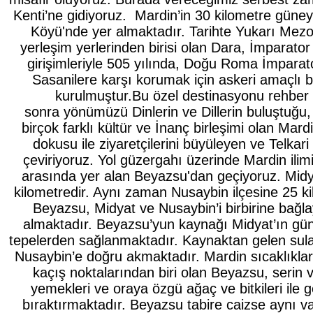
Kenti’ne gidiyoruz.
Mardin’in 30 kilometre gün
Köyü'nde yer almaktadır. Tarihte
Yukarı Mez
yerleşim yerlerinden birisi olan Dara, İmparato
girişimleriyle 505 yılında,
Doğu Roma İmparato
Sasanilere karşı korumak için askeri amaçlı bi
kurulmuştur.Bu özel destinasyonu rehber 
sonra
yönümüzü
Dinlerin ve Dillerin buluştuğu
birçok farklı kültür ve İnanç birleşimi olan Mardin
dokusu ile ziyaretçilerini büyüleyen ve Telkari i
çeviriyoruz. Yol güzergahı üzerinde Mardin ilimiz
arasında yer alan Beyazsu'dan geçiyoruz. Midya
kilometredir. Aynı zaman Nusaybin ilçesine 25 ki
Beyazsu, Midyat ve Nusaybin’i birbirine bağl
almaktadır. Beyazsu’yun kaynağı Midyat’ın gün
tepelerden sağlanmaktadır. Kaynaktan gelen sular
Nusaybin’e doğru akmaktadır. Mardin sıcaklıklar
kaçış noktalarından biri olan Beyazsu, serin 
yemekleri ve oraya özgü ağaç ve bitkileri ile 
bıraktırmaktadır. Beyazsu tabire caizse aynı va