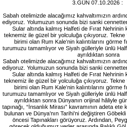
3.GÜN 07.10.2026 :
Sabah otelimizde alacağımız kahvaltımızın ardınd
ediyoruz. Yolumuzun sonunda bizi sanki cennetten 
Sular altında kalmış Halfeti de Fırat Nehrinin
teknemiz ile güzel bir yolculuğa çıkıyoruz. Tekne
birimi olan Rum Kale'nin kalıntılarını görme f
turumuzu tamamlıyor ve Siyah gülleriyle ünlü Halfe
ayrıldıktan sonra
Sabah otelimizde alacağımız kahvaltımızın ardınd
ediyoruz. Yolumuzun sonunda bizi sanki cennetten 
Sular altında kalmış Halfeti de Fırat Nehrinin
teknemiz ile güzel bir yolculuğa çıkıyoruz. Tekne
birimi olan Rum Kale'nin kalıntılarını görme f
turumuzu tamamlıyor ve Siyah gülleriyle ünlü Halfe
ayrıldıktan sonra Dünyanın orijinal hâliyle 
tapınağı, “İnsanlık Mirası” kavramının adeta ete
bulunan ve Dünya’nın Tarihi’ni değiştiren Göbekli
öncesi Tapınakları görüyoruz. Ardından, Peyg
görecek olduğumuz yerler arasında Balıklı Gö