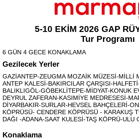
5-10 EKİM 2026 GAP RÜ
Tur Programı
6 GÜN 4 GECE KONAKLAMA
Gezilecek Yerler
GAZİANTEP-ZEUGMA MOZAİK MÜZESİ-MİLLİ 
ANTEP KALESİ-BAKIRCILAR ÇARŞISI-HALFET
BALIKLIGÖL-GÖBEKLİTEPE-MİDYAT-KONUK E
DEYRUL ZAFERAN-KASIMİYE MEDRESESİ-MAR
DİYARBAKIR-SURLAR-HEVSEL BAHÇELERİ-ON
KÖPRÜSÜ- CENDERE KÖPRÜSÜ - KARAKUŞ 
DAĞI -ADANA-SAAT KULESİ-TAŞ KÖPRÜ-ULU 
Konaklama