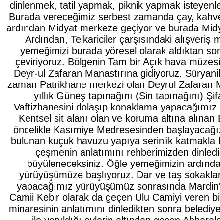
dinlenmek, tatil yapmak, piknik yapmak isteyenler
Burada vereceğimiz serbest zamanda çay, kahve içe
ardından Midyat merkeze geçiyor ve burada Midy
Ardından, Telkariciler çarşısındaki alışveri
yemeğimizi burada yöresel olarak aldıktan s
çeviriyoruz. Bölgenin Tam bir Açık hava müzesi
Deyr-ul Zafaran Manastırına gidiyoruz. Süryanile
zaman Patrikhane merkezi olan Deyrul Zafaran 
yıllık Güneş tapınağını (Sin tapınağını) Şif
Vaftizhanesini dolaşıp konaklama yapacağımız 
Kentsel sit alanı olan ve koruma altına alınan
öncelikle Kasımiye Medresesinden başlayacağı
bulunan küçük havuzu yapıya serinlik katmakla bir
çeşmenin anlatımını rehberimizden dinledi
büyüleneceksiniz. Öğle yemeğimizin ardında
yürüyüşümüze başlıyoruz. Dar ve taş sokaklar
yapacağımız yürüyüşümüz sonrasında Mardin'
Camii Kebir olarak da geçen Ulu Camiyi veren bir
minaresinin anlatımını dinledikten sonra belediye 