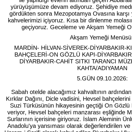
ile yapıldığı evlerin altından geçen Abbaral
yürüyüşümüze devam ediyoruz. Şehidiye medre
gördükten sonra Mezopotamya Ovasına karşı y
kahvelerimizi içiyoruz. Kısa bir dinlenme molas
geçiyoruz. Geceleme ve Akşam Yemeği 
Akşam Yemeği Menüsü
MARDİN- HİLVAN-SİVEREK-DİYARBAKIR-K
BAHÇELERİ-ON GÖZLÜ KAPI-DİYARBAKIR
DİYARBAKIR-CAHİT SITKI TARANCI MÜ
KAHTA/ADIYAMAN
5.GÜN 09.10.2026:
Sabah otelde alacağımız kahvaltının ardından 
Kırklar Dağını, Dicle vadisini, Hevsel bahçelerin
Suzi Türküsünün hikayesinin geçtiği On Gözlü
veriyor, Hevsel bahçeleri manzarası eşliğinde 
Surlarının içerisine giriyoruz. İslam Aleminin 
Anadolu'ya yansıması olarak değerlendirilen ve 