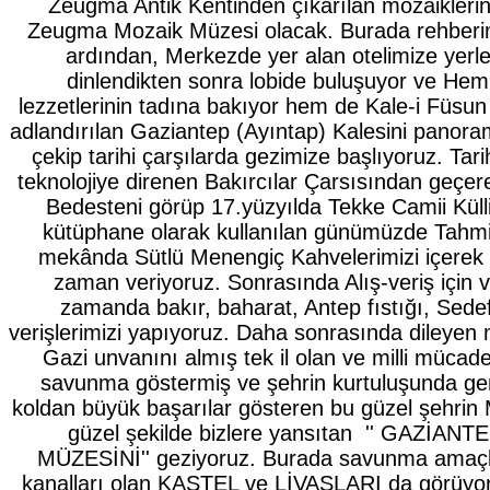
Zeugma Antik Kentinden çıkarılan mozaiklerin
Zeugma Mozaik Müzesi olacak. Burada rehberim
ardından, Merkezde yer alan otelimize yerle
dinlendikten sonra lobide buluşuyor ve Hem
lezzetlerinin tadına bakıyor hem de Kale-i Füsun
adlandırılan Gaziantep (Ayıntap) Kalesini panoram
çekip tarihi çarşılarda gezimize başlıyoruz. Tarih
teknolojiye direnen Bakırcılar Çarsısından geçere
Bedesteni görüp 17.yüzyılda Tekke Camii Külli
kütüphane olarak kullanılan günümüzde Tahmi
mekânda Sütlü Menengiç Kahvelerimizi içerek k
zaman veriyoruz. Sonrasında Alış-veriş için v
zamanda bakır, baharat, Antep fıstığı, Sede
verişlerimizi yapıyoruz. Daha sonrasında dileyen m
Gazi unvanını almış tek il olan ve milli müca
savunma göstermiş ve şehrin kurtuluşunda genc
koldan büyük başarılar gösteren bu güzel şehrin 
güzel şekilde bizlere yansıtan '' GAZİA
MÜZESİNİ'' geziyoruz. Burada savunma amaçlı 
kanalları olan KASTEL ve LİVASLARI da görüyor