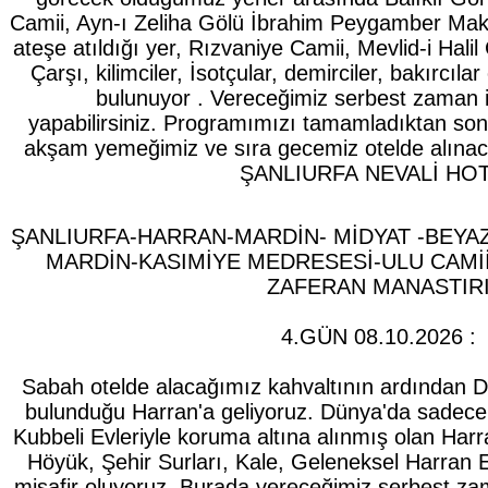
Camii, Ayn-ı Zeliha Gölü İbrahim Peygamber Ma
ateşe atıldığı yer, Rızvaniye Camii, Mevlid-i Halil
Çarşı, kilimciler, İsotçular, demirciler, bakırcıl
bulunuyor . Vereceğimiz serbest zaman iç
yapabilirsiniz.
Programımızı tamamladıktan sonra
akşam yemeğimiz ve sıra gecemiz otelde alınacak
ŞANLIURFA NEVALİ HO
ŞANLIURFA-HARRAN-MARDİN- MİDYAT -BEYAZ
MARDİN-KASIMİYE MEDRESESİ-ULU CAMİİ
ZAFERAN MANASTIR
4.GÜN 08.10.2026 :
Sabah otelde alacağımız kahvaltının ardından Dü
bulunduğu Harran'a geliyoruz. Dünya'da sadece
Kubbeli Evleriyle koruma altına alınmış olan Harra
Höyük, Şehir Surları, Kale, Geleneksel Harran E
misafir oluyoruz. Burada vereceğimiz serbest z