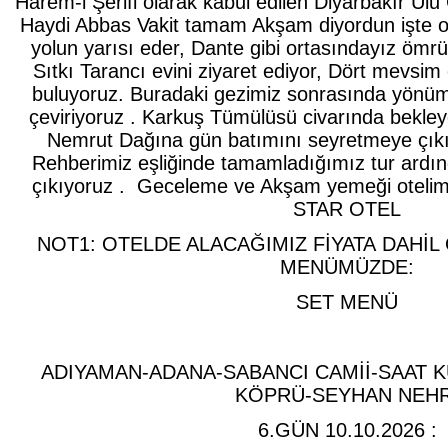
Harem-i Şerifi olarak kabul edilen Diyarbakır Ulu 
Haydi Abbas Vakit tamam Akşam diyordun işte ol
yolun yarısı eder, Dante gibi ortasındayız ömrün'
Sıtkı Tarancı evini ziyaret ediyor, Dört mevsi
buluyoruz. Buradaki gezimiz sonrasında yön
çeviriyoruz . Karkuş Tümülüsü civarında bekley
Nemrut Dağına gün batımını seyretmeye çı
Rehberimiz eşliğinde tamamladığımız tur ardın
çıkıyoruz . Geceleme ve Akşam yemeği ote
STAR OTEL
NOT1: OTELDE ALACAĞIMIZ FİYATA DAHİ
MENÜMÜZDE:
SET MENÜ
ADIYAMAN-ADANA-SABANCI CAMİİ-SAAT K
KÖPRÜ-SEYHAN NEHR
6.GÜN 10.10.2026 :