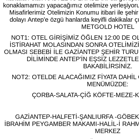
konaklamamızı yapacağımız otelimize yerleşiyor
Misafirlerimiz Otelimizin Konumu itibari ile şe
dolayı Antep’e özgü hanlarda keyifli dakikalar 
METGOLD HOTEL
NOT1: OTEL GİRİŞİMİZ ÖĞLEN 12:00 DE OL
İSTİRAHAT MOLASINDAN SONRA OTELİMİ
OLMASI SEBEBİ İLE GAZİANTEP ŞEHİR TUR
DİLİMİNDE ANTEP’İN EŞSİZ LEZZETLE
BAKABİLİRSİNİZ.
NOT2: OTELDE ALACAĞIMIZ FİYATA DAHİ
MENÜMÜZDE:
ÇORBA-SALATA-ÇİĞ KÖFTE-MEZE-K
GAZİANTEP-HALFETİ-ŞANLIURFA -GÖBEK
İBRAHİM PEYGAMBER MAKAMI-HALİL-İ RAHM
MERKEZ