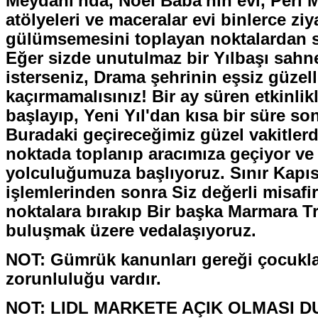
Meydanı'nda, Noel Baba'nın evi, Peri Ma
atölyeleri ve maceralar evi binlerce ziy
gülümsemesini toplayan noktalardan s
Eğer sizde unutulmaz bir Yılbaşı sahn
isterseniz, Drama şehrinin eşsiz güzelli
kaçırmamalısınız! Bir ay süren etkinlik
başlayıp, Yeni Yıl'dan kısa bir süre so
Buradaki geçireceğimiz güzel vakitler
noktada toplanıp aracımıza geçiyor v
yolculuğumuza başlıyoruz. Sınır Kapı
işlemlerinden sonra Siz değerli misafir
noktalara bırakıp Bir başka Marmara T
buluşmak üzere vedalaşıyoruz.
NOT: Gümrük kanunları gereği çocukla
zorunluluğu vardır.
NOT: LIDL MARKETE AÇIK OLMASI 