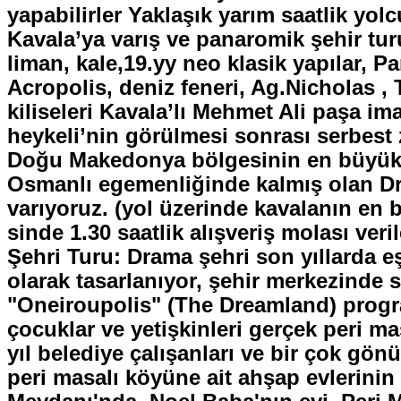
yapabilirler Yaklaşık yarım saatlik yol
Kavala’ya varış ve panaromik şehir tur
liman, kale,19.yy neo klasik yapılar, Pa
Acropolis, deniz feneri, Ag.Nicholas ,
kiliseleri Kavala’lı Mehmet Ali paşa im
heykeli’nin görülmesi sonrası serbes
Doğu Makedonya bölgesinin en büyük ş
Osmanlı egemenliğinde kalmış olan D
varıyoruz. (yol üzerinde kavalanın e
sinde 1.30 saatlik alışveriş molası ver
Şehri Turu: Drama şehri son yıllarda e
olarak tasarlanıyor, şehir merkezinde
"Oneiroupolis" (The Dreamland) progra
çocuklar ve yetişkinleri gerçek peri ma
yıl belediye çalışanları ve bir çok gön
peri masalı köyüne ait ahşap evlerinin