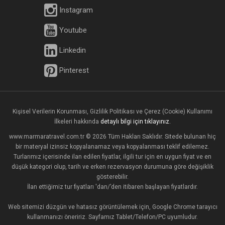
Instagram
Youtube
Linkedin
Pinterest
Kişisel Verilerin Korunması, Gizlilik Politikası ve Çerez (Cookie) Kullanımı
İlkeleri hakkında
detaylı bilgi için tıklayınız.
www.marmaratravel.com.tr © 2026 Tüm Hakları Saklıdır. Sitede bulunan hiç
bir materyal izinsiz kopyalanamaz veya kopyalanması teklif edilemez.
Turlarımız içerisinde ilan edilen fiyatlar, ilgili tur için en uygun fiyat ve en
düşük kategori olup, tarih ve erken rezervasyon durumuna göre değişiklik
gösterebilir.
İlan ettiğimiz tur fiyatları 'dan/’den itibaren başlayan fiyatlardır.
Web sitemizi düzgün ve hatasız görüntülemek için, Google Chrome tarayıcı
kullanmanızı öneririz. Sayfamız Tablet/Telefon/PC uyumludur.