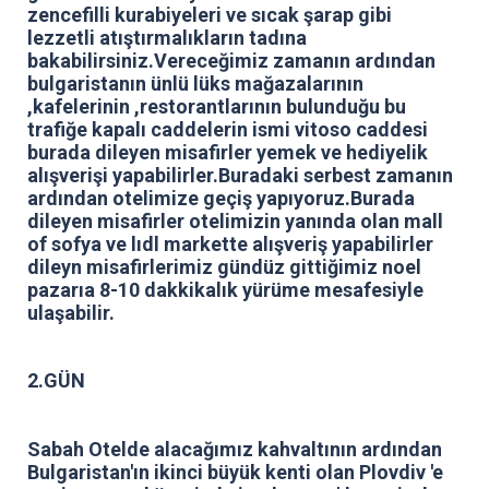
zencefilli kurabiyeleri ve sıcak şarap gibi
lezzetli atıştırmalıkların tadına
bakabilirsiniz.Vereceğimiz zamanın ardından
bulgaristanın ünlü lüks mağazalarının
,kafelerinin ,restorantlarının bulunduğu bu
trafiğe kapalı caddelerin ismi vitoso caddesi
burada dileyen misafirler yemek ve hediyelik
alışverişi yapabilirler.Buradaki serbest zamanın
ardından otelimize geçiş yapıyoruz.Burada
dileyen misafirler otelimizin yanında olan mall
of sofya ve lıdl markette alışveriş yapabilirler
dileyn misafirlerimiz gündüz gittiğimiz noel
pazarıa 8-10 dakkikalık yürüme mesafesiyle
ulaşabilir.
2.GÜN
Sabah Otelde alacağımız kahvaltının ardından
Bulgaristan'ın ikinci büyük kenti olan Plovdiv 'e