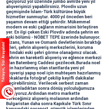
geçiyoruz yol üzerinde jumbo avm'de yeni yıl
alışverişinizi yapabilirsiniz. Plovdiv uzun
geçmişinde İslam-Türk kültürüne büyük
hizmetler sunmuştur. 4000 yıl önceden beri
yaşamın devam ettiği şehirdir. Mükemmel
modern ve eski çağların mimarisini birleştiren
yer. En ilgi çeken Eski Plovdiv adında şehrin en
eski bölümü - NÖBET TEPE üzerinde bulunuyor.
Bizans, Yunan ve Osmanlı devletlerinin bıraktığı
izleri, şehrin alışveriş merkezlerini, koruma
altındaki eski şehri görme olanağımız olacak.
Şehrin en hareketli alışveriş ve eğlence merkezi
olan Batenberg Caddesi gezilecek.Burada noel
için hazırlanmış olan stantlarda yeni yıl
alışverişi yapıp noel için muhteşem hazırlanmış
sokaklarda fotoğraf çekilip keyifli dakikalar
geçirebilirsiniz. Verilecek serbest zaman
tamamladıktan sonra dönüş yolculuğumuza
başlıyoruz.Ardından metro markette
vereceğimiz alışveriş molasının ardından
Bulgaristan daha sonra Kapıkule Türk Sınır
kapısındaki pasaport, gümrük işlemlerinden