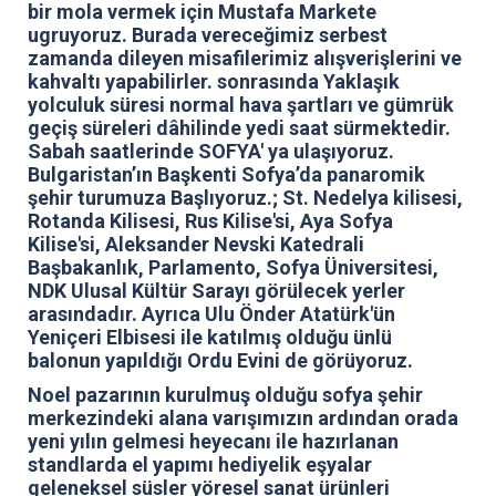
bir mola vermek için Mustafa Markete
ugruyoruz. Burada vereceğimiz serbest
zamanda dileyen misafilerimiz alışverişlerini ve
kahvaltı yapabilirler. sonrasında
Yaklaşık
yolculuk süresi normal hava şartları ve gümrük
geçiş süreleri dâhilinde yedi saat sürmektedir.
Sabah saatlerinde SOFYA' ya ulaşıyoruz.
Bulgaristan’ın Başkenti Sofya’da panaromik
şehir turumuza Başlıyoruz.; St. Nedelya kilisesi,
Rotanda Kilisesi, Rus Kilise'si, Aya Sofya
Kilise'si, Aleksander Nevski Katedrali
Başbakanlık, Parlamento, Sofya Üniversitesi,
NDK Ulusal Kültür Sarayı görülecek yerler
arasındadır. Ayrıca Ulu Önder Atatürk'ün
Yeniçeri Elbisesi ile katılmış olduğu ünlü
balonun yapıldığı Ordu Evini de görüyoruz.
Noel pazarının kurulmuş olduğu sofya şehir
merkezindeki alana varışımızın ardından orada
yeni yılın gelmesi heyecanı ile hazırlanan
standlarda el yapımı hediyelik eşyalar
geleneksel süsler yöresel sanat ürünleri