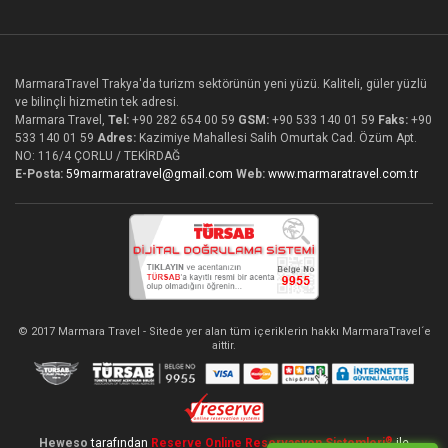
MarmaraTravel Trakya'da turizm sektörünün yeni yüzü. Kaliteli, güler yüzlü
ve bilinçli hizmetin tek adresi.
Marmara Travel,
Tel:
+90 282 654 00 59
GSM:
+90 533 140 01 59
Faks:
+90
533 140 01 59
Adres:
Kazimiye Mahallesi Salih Omurtak Cad. Özüm Apt.
NO: 116/4 ÇORLU / TEKİRDAĞ
E-Posta:
59marmaratravel@gmail.com
Web:
www.marmaratravel.com.tr
© 2017 Marmara Travel - Sitede yer alan tüm içeriklerin hakkı MarmaraTravel´e
aittir.
®
Heweso
tarafından
Reserve Online Reservasyon Sistemleri
ile