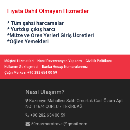
Fiyata Dahil Olmayan Hizmetler
* Tüm şahsi harcamalar
* Yurtdışı çıkış harcı
*Müze ve Oren Yerleri Giriş Ücretleri
*Öğlen Yemekleri
Müşteri Hizmetleri
Nasıl Rezervasyon Yaparım
Gizlilik Politikası
Kullanım Sözleşmesi
Banka Hesap Numaralarımız
Çağrı Merkezi +90 282 654 00 59
Nasıl Ulaşırım?
Kazimiye Mahallesi Salih Omurtak Cad. Özüm Apt.
NO: 116/4 ÇORLU / TEKİRDAĞ
+90 282 654 00 59
59marmaratravel@gmail.com