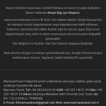
Kişisel Verilerin Korunması, Gizlilik Politikası ve Çerez (Cookie) Kullanımı
İlkeleri hakkında
detaylı bilgi için tıklayınız.
www.marmaratravel.com.tr © 2026 Tüm Hakları Saklıdır. Sitede bulunan hiç
bir materyal izinsiz kopyalanamaz veya kopyalanması teklif edilemez.
Turlarımız içerisinde ilan edilen fiyatlar, ilgili tur için en uygun fiyat ve en
düşük kategori olup, tarih ve erken rezervasyon durumuna göre değişiklik
gösterebilir.
İlan ettiğimiz tur fiyatları 'dan/’den itibaren başlayan fiyatlardır.
Web sitemizi düzgün ve hatasız görüntülemek için, Google Chrome tarayıcı
kullanmanızı öneririz. Sayfamız Tablet/Telefon/PC uyumludur.
MarmaraTravel Trakya'da turizm sektörünün yeni yüzü. Kaliteli, güler yüzlü
ve bilinçli hizmetin tek adresi.
Marmara Travel,
Tel:
+90 282 654 00 59
GSM:
+90 533 140 01 59
Faks:
+90
533 140 01 59
Adres:
Kazimiye Mahallesi Salih Omurtak Cad. Özüm Apt.
NO: 116/4 ÇORLU / TEKİRDAĞ
E-Posta:
59marmaratravel@gmail.com
Web:
www.marmaratravel.com.tr