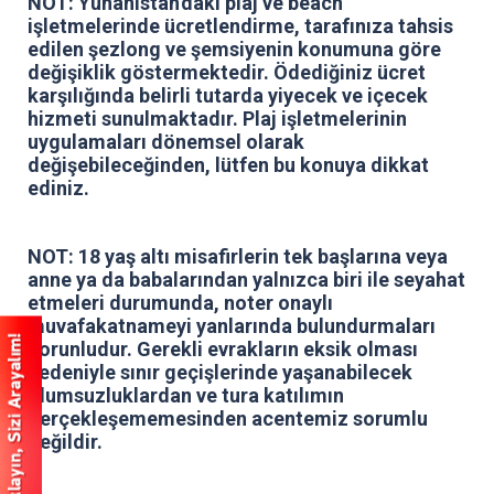
NOT: Yunanistan'daki plaj ve beach
işletmelerinde ücretlendirme, tarafınıza tahsis
edilen şezlong ve şemsiyenin konumuna göre
değişiklik göstermektedir. Ödediğiniz ücret
karşılığında belirli tutarda yiyecek ve içecek
hizmeti sunulmaktadır. Plaj işletmelerinin
uygulamaları dönemsel olarak
değişebileceğinden, lütfen bu konuya dikkat
ediniz.
NOT: 18 yaş altı misafirlerin tek başlarına veya
anne ya da babalarından yalnızca biri ile seyahat
etmeleri durumunda, noter onaylı
muvafakatnameyi yanlarında bulundurmaları
zorunludur. Gerekli evrakların eksik olması
nedeniyle sınır geçişlerinde yaşanabilecek
olumsuzluklardan ve tura katılımın
gerçekleşememesinden acentemiz sorumlu
değildir.