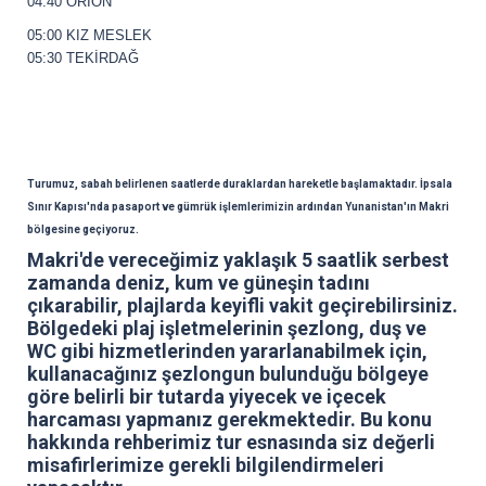
04:40 ORİON
05:00 KIZ MESLEK
05:30 TEKİRDAĞ
Turumuz, sabah belirlenen saatlerde duraklardan hareketle başlamaktadır. İpsala
Sınır Kapısı'nda pasaport ve gümrük işlemlerimizin ardından Yunanistan'ın Makri
bölgesine geçiyoruz.
Makri'de vereceğimiz yaklaşık 5 saatlik serbest
zamanda deniz, kum ve güneşin tadını
çıkarabilir, plajlarda keyifli vakit geçirebilirsiniz.
Bölgedeki plaj işletmelerinin şezlong, duş ve
WC gibi hizmetlerinden yararlanabilmek için,
kullanacağınız şezlongun bulunduğu bölgeye
göre belirli bir tutarda yiyecek ve içecek
harcaması yapmanız gerekmektedir. Bu konu
hakkında rehberimiz tur esnasında siz değerli
misafirlerimize gerekli bilgilendirmeleri