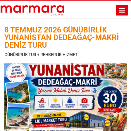
8 TEMMUZ 2026 GÜNÜBİRLİK
YUNANİSTAN DEDEAĞAÇ-MAKRİ
DENİZ TURU
GÜNÜBİRLİK TUR + REHBERLİK HİZMETİ