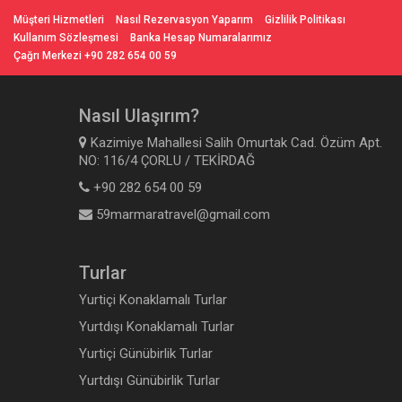
Müşteri Hizmetleri
Nasıl Rezervasyon Yaparım
Gizlilik Politikası
Kullanım Sözleşmesi
Banka Hesap Numaralarımız
Çağrı Merkezi +90 282 654 00 59
Nasıl Ulaşırım?
Kazimiye Mahallesi Salih Omurtak Cad. Özüm Apt.
NO: 116/4 ÇORLU / TEKİRDAĞ
+90 282 654 00 59
59marmaratravel@gmail.com
Turlar
Yurtiçi Konaklamalı Turlar
Yurtdışı Konaklamalı Turlar
Yurtiçi Günübirlik Turlar
Yurtdışı Günübirlik Turlar