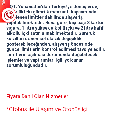
NOT: Yunanistan’dan Türkiye’ye dönüşlerde,
yürürlükteki gümrük mevzuatı kapsamında
belirlenen limitler dahilinde alışveriş
yapılabilmektedir. Buna göre, kişi başı 3 karton
sigara, 1 litre yüksek alkollü içki ve 2 litre hafif
alkollü içki satın alınabilmektedir. Gümrük
kuralları dönemsel olarak değişiklik
gösterebileceğinden, alışveriş öncesinde
güncel limitlerin kontrol edilmesi tavsiye edilir.
Limitlerin aşılması durumunda doğabilecek
işlemler ve yaptırımlar ilgili yolcunun
sorumluluğundadır.
Fiyata Dahil Olan Hizmetler
*Otobüs ile Ulaşım ve Otobüs içi