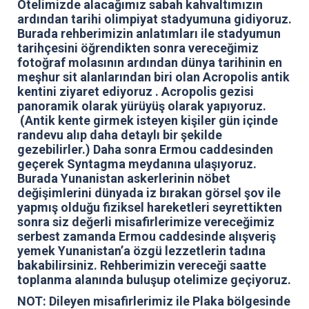
Otelimizde alacağımız sabah kahvaltımızın
ardından tarihi olimpiyat stadyumuna gidiyoruz.
Burada rehberimizin anlatımları ile stadyumun
tarihçesini öğrendikten sonra vereceğimiz
fotoğraf molasının ardından dünya tarihinin en
meşhur sit alanlarından biri olan Acropolis antik
kentini ziyaret ediyoruz . Acropolis gezisi
panoramik olarak yürüyüş olarak yapıyoruz.
(Antik kente girmek isteyen kişiler gün içinde
randevu alıp daha detaylı bir şekilde
gezebilirler.) Daha sonra Ermou caddesinden
geçerek Syntagma meydanına ulaşıyoruz.
Burada Yunanistan askerlerinin nöbet
değişimlerini dünyada iz bırakan görsel şov ile
yapmış olduğu fiziksel hareketleri seyrettikten
sonra siz değerli misafirlerimize vereceğimiz
serbest zamanda Ermou caddesinde alışveriş
yemek Yunanistan’a özgü lezzetlerin tadına
bakabilirsiniz. Rehberimizin vereceği saatte
toplanma alanında buluşup otelimize geçiyoruz.
NOT: Dileyen misafirlerimiz ile Plaka bölgesinde