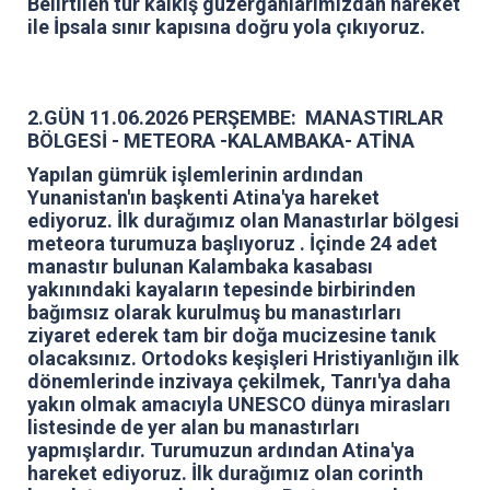
Belirtilen tur kalkış güzergahlarımızdan hareket
ile İpsala sınır kapısına doğru yola çıkıyoruz.
2.GÜN 11.06.2026 PERŞEMBE: MANASTIRLAR
BÖLGESİ - METEORA -KALAMBAKA- ATİNA
Yapılan gümrük işlemlerinin ardından
Yunanistan'ın başkenti Atina'ya hareket
ediyoruz. İlk durağımız olan Manastırlar bölgesi
meteora turumuza başlıyoruz . İçinde 24 adet
manastır bulunan Kalambaka kasabası
yakınındaki kayaların tepesinde birbirinden
bağımsız olarak kurulmuş bu manastırları
ziyaret ederek tam bir doğa mucizesine tanık
olacaksınız. Ortodoks keşişleri Hristiyanlığın ilk
dönemlerinde inzivaya çekilmek, Tanrı'ya daha
yakın olmak amacıyla UNESCO dünya mirasları
listesinde de yer alan bu manastırları
yapmışlardır. Turumuzun ardından Atina'ya
hareket ediyoruz. İlk durağımız olan corinth