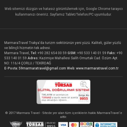
Web sitemizi düzgün ve hatasız görüntülemek için, Google Chrome tarayıcı
kullanmanızı öneririz. Sayfamız Tablet/Telefon/PC uyumludur.
MarmaraTravel Trakya'da turizm sektörünün yeni yüzü. Kaliteli, güler yüzlü
ve bilinçli hizmetin tek adresi.
Marmara Travel,
Tel:
+90 282 654 00 59
GSM:
+90 533 140 01 59
Faks:
+90
533 140 01 59
Adres:
Kazimiye Mahallesi Salih Omurtak Cad. Özüm Apt.
NO: 116/4 ÇORLU / TEKİRDAĞ
E-Posta:
59marmaratravel@gmail.com
Web:
www.marmaratravel.com.tr
© 2017 Marmara Travel - Sitede yer alan tüm içeriklerin hakkı MarmaraTravel´e
aittir.