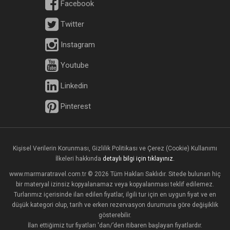
Facebook
Twitter
Instagram
Youtube
Linkedin
Pinterest
Kişisel Verilerin Korunması, Gizlilik Politikası ve Çerez (Cookie) Kullanımı
İlkeleri hakkında
detaylı bilgi için tıklayınız.
www.marmaratravel.com.tr © 2026 Tüm Hakları Saklıdır. Sitede bulunan hiç
bir materyal izinsiz kopyalanamaz veya kopyalanması teklif edilemez.
Turlarımız içerisinde ilan edilen fiyatlar, ilgili tur için en uygun fiyat ve en
düşük kategori olup, tarih ve erken rezervasyon durumuna göre değişiklik
gösterebilir.
İlan ettiğimiz tur fiyatları 'dan/’den itibaren başlayan fiyatlardır.