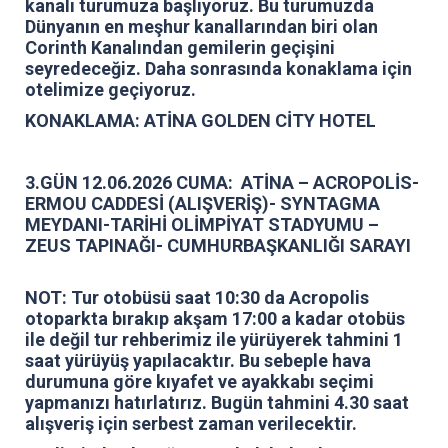
kanalı turumuza başlıyoruz. Bu turumuzda
Dünyanın en meşhur kanallarından biri olan
Corinth Kanalından gemilerin geçişini
seyredeceğiz. Daha sonrasında konaklama için
otelimize geçiyoruz.
KONAKLAMA: ATİNA GOLDEN CİTY HOTEL
3.GÜN 12.06.2026 CUMA: ATİNA – ACROPOLİS-
ERMOU CADDESİ (ALIŞVERİŞ)- SYNTAGMA
MEYDANI-TARİHİ OLİMPİYAT STADYUMU –
ZEUS TAPINAĞI- CUMHURBAŞKANLIĞI SARAYI
NOT: Tur otobüsü saat 10:30 da Acropolis
otoparkta bırakıp akşam 17:00 a kadar otobüs
ile değil tur rehberimiz ile yürüyerek tahmini 1
saat yürüyüş yapılacaktır. Bu sebeple hava
durumuna göre kıyafet ve ayakkabı seçimi
yapmanızı hatırlatırız. Bugün tahmini 4.30 saat
alışveriş için serbest zaman verilecektir.