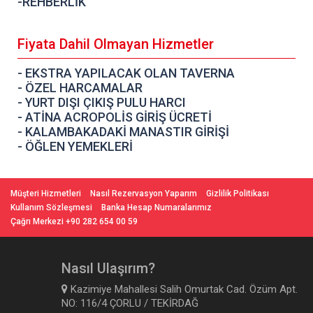
-REHBERLİK
Fiyata Dahil Olmayan Hizmetler
- EKSTRA YAPILACAK OLAN TAVERNA
- ÖZEL HARCAMALAR
- YURT DIŞI ÇIKIŞ PULU HARCI
- ATİNA ACROPOLİS GİRİŞ ÜCRETİ
- KALAMBAKADAKİ MANASTIR GİRİŞİ
- ÖĞLEN YEMEKLERİ
Müşteri Hizmetleri
Nasıl Rezervasyon Yaparım
Gizlilik Politikası
Kullanım Sözleşmesi
Banka Hesap Numaralarımız
Çağrı Merkezi +90 282 654 00 59
Nasıl Ulaşırım?
Kazimiye Mahallesi Salih Omurtak Cad. Özüm Apt.
NO: 116/4 ÇORLU / TEKİRDAĞ