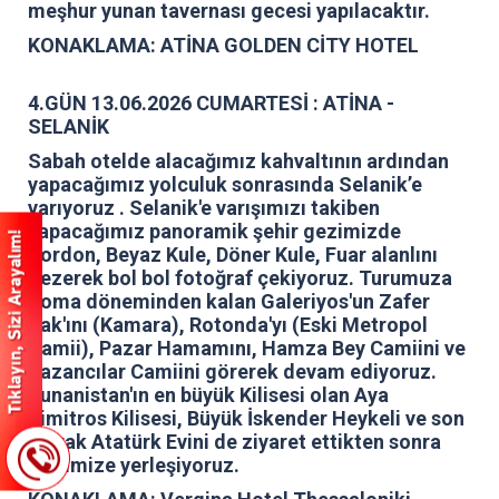
meşhur yunan tavernası gecesi yapılacaktır.
KONAKLAMA: ATİNA GOLDEN CİTY HOTEL
4.GÜN 13.06.2026 CUMARTESİ : ATİNA -
SELANİK
Sabah otelde alacağımız kahvaltının ardından
yapacağımız yolculuk sonrasında Selanik’e
varıyoruz . Selanik'e varışımızı takiben
yapacağımız panoramik şehir gezimizde
Kordon, Beyaz Kule, Döner Kule, Fuar alanlını
gezerek bol bol fotoğraf çekiyoruz. Turumuza
Roma döneminden kalan Galeriyos'un Zafer
Tak'ını (Kamara), Rotonda'yı (Eski Metropol
Camii), Pazar Hamamını, Hamza Bey Camiini ve
Kazancılar Camiini görerek devam ediyoruz.
Yunanistan'ın en büyük Kilisesi olan Aya
Dimitros Kilisesi, Büyük İskender Heykeli ve son
olarak Atatürk Evini de ziyaret ettikten sonra
otelimize yerleşiyoruz.