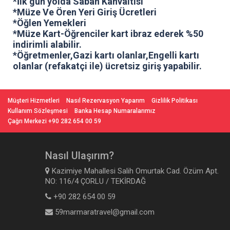
*İlk gün yolda Sabah Kahvaltısı
*Müze Ve Ören Yeri Giriş Ücretleri
*Öğlen Yemekleri
*Müze Kart-Öğrenciler kart ibraz ederek %50
indirimli alabilir.
*Öğretmenler,Gazi kartı olanlar,Engelli kartı
olanlar (refakatçi ile) ücretsiz giriş yapabilir.
Müşteri Hizmetleri
Nasıl Rezervasyon Yaparım
Gizlilik Politikası
Kullanım Sözleşmesi
Banka Hesap Numaralarımız
Çağrı Merkezi +90 282 654 00 59
Nasıl Ulaşırım?
Kazimiye Mahallesi Salih Omurtak Cad. Özüm Apt.
NO: 116/4 ÇORLU / TEKİRDAĞ
+90 282 654 00 59
59marmaratravel@gmail.com