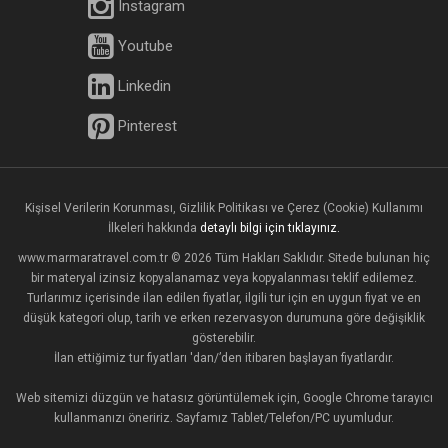
Instagram
Youtube
Linkedin
Pinterest
Kişisel Verilerin Korunması, Gizlilik Politikası ve Çerez (Cookie) Kullanımı
İlkeleri hakkında
detaylı bilgi için tıklayınız.
www.marmaratravel.com.tr © 2026 Tüm Hakları Saklıdır. Sitede bulunan hiç
bir materyal izinsiz kopyalanamaz veya kopyalanması teklif edilemez.
Turlarımız içerisinde ilan edilen fiyatlar, ilgili tur için en uygun fiyat ve en
düşük kategori olup, tarih ve erken rezervasyon durumuna göre değişiklik
gösterebilir.
İlan ettiğimiz tur fiyatları 'dan/’den itibaren başlayan fiyatlardır.
Web sitemizi düzgün ve hatasız görüntülemek için, Google Chrome tarayıcı
kullanmanızı öneririz. Sayfamız Tablet/Telefon/PC uyumludur.