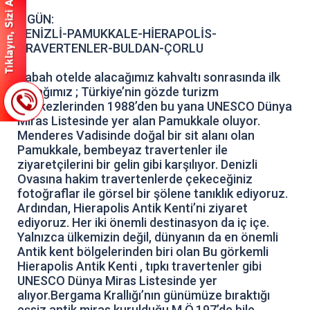
3.GÜN:
DENİZLİ-PAMUKKALE-HİERAPOLİS-
TRAVERTENLER-BULDAN-ÇORLU
Sabah otelde alacağımız kahvaltı sonrasında ilk
durağımız ; Türkiye’nin gözde turizm
merkezlerinden 1988’den bu yana UNESCO Dünya
Miras Listesinde yer alan Pamukkale oluyor.
Menderes Vadisinde doğal bir sit alanı olan
Pamukkale, bembeyaz travertenler ile
ziyaretçilerini bir gelin gibi karşılıyor. Denizli
Ovasına hakim travertenlerde çekeceğiniz
fotoğraflar ile görsel bir şölene tanıklık ediyoruz.
Ardından, Hierapolis Antik Kenti’ni ziyaret
ediyoruz. Her iki önemli destinasyon da iç içe.
Yalnızca ülkemizin değil, dünyanın da en önemli
Antik kent bölgelerinden biri olan Bu görkemli
Hierapolis Antik Kenti , tıpkı travertenler gibi
UNESCO Dünya Miras Listesinde yer
alıyor.Bergama Krallığı’nın günümüze bıraktığı
eşsiz antik miras,kurulduğu M.Ö.197’de bile