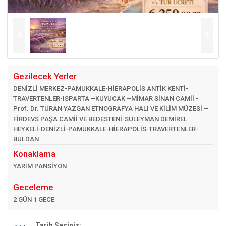
Gezilecek Yerler
DENİZLİ MERKEZ-PAMUKKALE-HİERAPOLİS ANTİK KENTİ-
TRAVERTENLER-ISPARTA –KUYUCAK –MİMAR SİNAN CAMİİ -
Prof. Dr. TURAN YAZGAN ETNOGRAFYA HALI VE KİLİM MÜZESİ –
FİRDEVS PAŞA CAMİİ VE BEDESTENİ-SÜLEYMAN DEMİREL
HEYKELİ-DENİZLİ-PAMUKKALE-HİERAPOLİS-TRAVERTENLER-
BULDAN
Konaklama
YARIM PANSİYON
Geceleme
2 GÜN 1 GECE
Tarih Seçiniz: