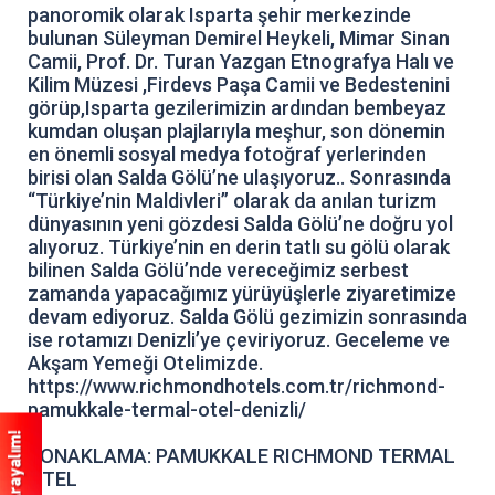
panoromik olarak Isparta şehir merkezinde
bulunan Süleyman Demirel Heykeli, Mimar Sinan
Camii, Prof. Dr. Turan Yazgan Etnografya Halı ve
Kilim Müzesi ,Firdevs Paşa Camii ve Bedestenini
görüp,Isparta gezilerimizin ardından bembeyaz
kumdan oluşan plajlarıyla meşhur, son dönemin
en önemli sosyal medya fotoğraf yerlerinden
birisi olan Salda Gölü’ne ulaşıyoruz.. Sonrasında
“Türkiye’nin Maldivleri” olarak da anılan turizm
dünyasının yeni gözdesi Salda Gölü’ne doğru yol
alıyoruz. Türkiye’nin en derin tatlı su gölü olarak
bilinen Salda Gölü’nde vereceğimiz serbest
zamanda yapacağımız yürüyüşlerle ziyaretimize
devam ediyoruz. Salda Gölü gezimizin sonrasında
ise rotamızı Denizli’ye çeviriyoruz. Geceleme ve
Akşam Yemeği Otelimizde.
https://www.richmondhotels.com.tr/richmond-
pamukkale-termal-otel-denizli/
KONAKLAMA: PAMUKKALE RICHMOND TERMAL
OTEL