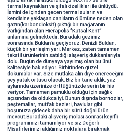
termal kaynakları ve şifalı özellikleri ile ünlüydü.
İsmini de içinden gecen termal suların ve
kendisine yaklaşan canlıların ölümüne neden olan
gazın(karbondioksit) çıktığı bir mağaranın
varlığından alan Hierapolis ‘’Kutsal Kent’’
anlamına gelmektedir. Buradaki gezimiz
sonrasında Buldan'a geçiyoruz. Denizli Buldan,
küçük bir yerleşim yeri. Merkez, zaten tamamen
tekstil ürünlerinin satıldığı alışveriş dükkanlarıyla
dolu. Bugün de dünyaya yayılmış olan bu ünü
kalitesiyle hak ediyor. Birbirinden güzel
dokumalar var. Size mutlaka alın diye önereceğim
şey yatak örtüsü olacak. Biz bir tane aldık, yaz
aylarında üzerinize örttüğünüzde serin bir his
veriyor. Tamamen pamuklu olduğu için sağlık
açısından da oldukca iyi. Bunun dışında bornozlar,
peştemallar, mutfak bezleri, havlular gibi
hoşunuza gidecek daha bir sürü doğal ürün
mevcut.Buradaki alışveriş molası sonrası keyifli
programımızı tamamlıyor ve siz Değerli
Misafirlerimizi aldığımız noktalara bırakmak