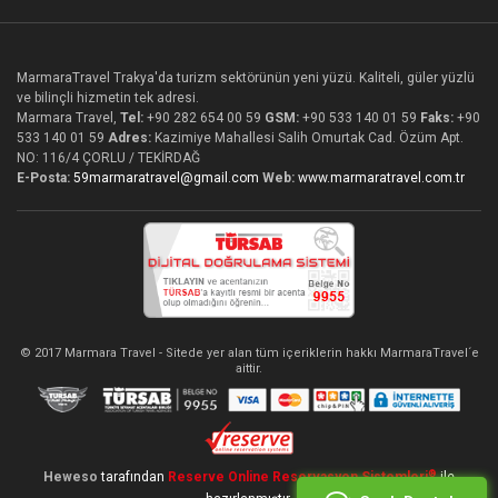
MarmaraTravel Trakya'da turizm sektörünün yeni yüzü. Kaliteli, güler yüzlü
ve bilinçli hizmetin tek adresi.
Marmara Travel,
Tel:
+90 282 654 00 59
GSM:
+90 533 140 01 59
Faks:
+90
533 140 01 59
Adres:
Kazimiye Mahallesi Salih Omurtak Cad. Özüm Apt.
NO: 116/4 ÇORLU / TEKİRDAĞ
E-Posta:
59marmaratravel@gmail.com
Web:
www.marmaratravel.com.tr
© 2017 Marmara Travel - Sitede yer alan tüm içeriklerin hakkı MarmaraTravel´e
aittir.
®
Heweso
tarafından
Reserve Online Reservasyon Sistemleri
ile