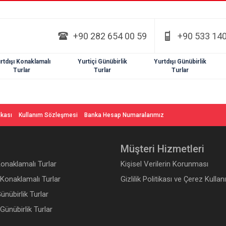
+90 282 654 00 59
+90 533 140
rtdışı Konaklamalı
Yurtiçi Günübirlik
Yurtdışı Günübirlik
Turlar
Turlar
Turlar
tikası
Kullanım Sözleşmesi
Banka Hesap Numaralarımız
Müşteri Hizmetleri
Konaklamalı Turlar
Kişisel Verilerin Korunması
 Konaklamalı Turlar
Gizlilik Politikası ve Çerez Kullan
Günübirlik Turlar
 Günübirlik Turlar