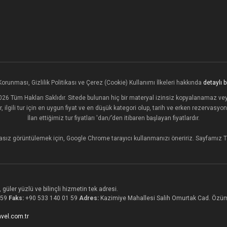
 Korunması, Gizlilik Politikası ve Çerez (Cookie) Kullanımı İlkeleri hakkında
detaylı bi
 Tüm Hakları Saklıdır. Sitede bulunan hiç bir materyal izinsiz kopyalanamaz ve
ar, ilgili tur için en uygun fiyat ve en düşük kategori olup, tarih ve erken rezervasy
İlan ettiğimiz tur fiyatları 'dan/’den itibaren başlayan fiyatlardır.
sız görüntülemek için, Google Chrome tarayıcı kullanmanızı öneririz. Sayfamız 
güler yüzlü ve bilinçli hizmetin tek adresi.
 59
Faks:
+90 533 140 01 59
Adres:
Kazimiye Mahallesi Salih Omurtak Cad. Özüm
vel.com.tr