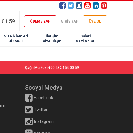
 01 59
ÖDEME YAP
GİRİŞ YAP
ÜYE OL
Vize İşlemleri
İletişim
Galeri
HİZMETİ
Bize Ulaşın
Gezi Anıları
Çağrı Merkezi +90 282 654 00 59
Sosyal Medya
Facebook
ımı
Twitter
Instagram