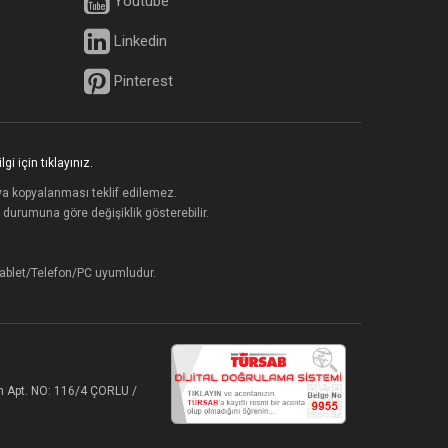
Youtube
Linkedin
Pinterest
lgi için tıklayınız.
ya kopyalanması teklif edilemez.
on durumuna göre değişiklik gösterebilir.
Tablet/Telefon/PC uyumludur.
 Apt. NO: 116/4 ÇORLU /