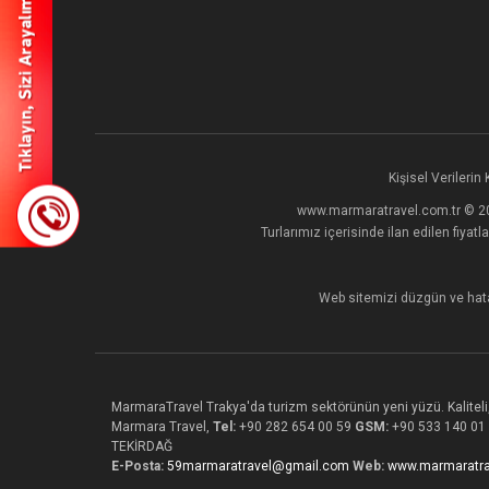
Kişisel Verilerin
www.marmaratravel.com.tr © 2026
Turlarımız içerisinde ilan edilen fiyatl
Web sitemizi düzgün ve hata
MarmaraTravel Trakya'da turizm sektörünün yeni yüzü. Kaliteli, 
Marmara Travel,
Tel:
+90 282 654 00 59
GSM:
+90 533 140 01
TEKİRDAĞ
E-Posta:
59marmaratravel@gmail.com
Web:
www.marmaratra