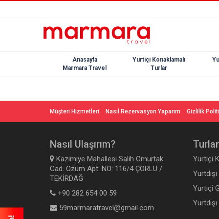
Anasayfa
Yurtiçi Konaklamalı
Yu
Marmara Travel
Turlar
Müşteri Hizmetleri
Nasıl Rezervasyon Yaparım
Gizlilik Poli
Nasıl Ulaşırım?
Turlar
Kazimiye Mahallesi Salih Omurtak
Yurtiçi 
Cad. Özüm Apt. NO: 116/4 ÇORLU /
Yurtdışı
TEKİRDAĞ
Yurtiçi 
+90 282 654 00 59
Yurtdışı
59marmaratravel@gmail.com