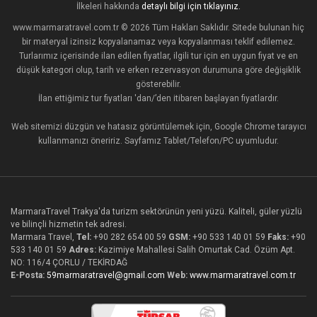
İlkeleri hakkında
detaylı bilgi için tıklayınız.
www.marmaratravel.com.tr © 2026 Tüm Hakları Saklıdır. Sitede bulunan hiç
bir materyal izinsiz kopyalanamaz veya kopyalanması teklif edilemez.
Turlarımız içerisinde ilan edilen fiyatlar, ilgili tur için en uygun fiyat ve en
düşük kategori olup, tarih ve erken rezervasyon durumuna göre değişiklik
gösterebilir.
İlan ettiğimiz tur fiyatları 'dan/’den itibaren başlayan fiyatlardır.
Web sitemizi düzgün ve hatasız görüntülemek için, Google Chrome tarayıcı
kullanmanızı öneririz. Sayfamız Tablet/Telefon/PC uyumludur.
MarmaraTravel Trakya'da turizm sektörünün yeni yüzü. Kaliteli, güler yüzlü
ve bilinçli hizmetin tek adresi.
Marmara Travel,
Tel:
+90 282 654 00 59
GSM:
+90 533 140 01 59
Faks:
+90
533 140 01 59
Adres:
Kazimiye Mahallesi Salih Omurtak Cad. Özüm Apt.
NO: 116/4 ÇORLU / TEKİRDAĞ
E-Posta:
59marmaratravel@gmail.com
Web:
www.marmaratravel.com.tr