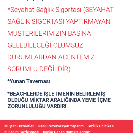
*Seyahat Sağlık Sigortası (SEYAHAT
SAĞLIK SİGORTASI YAPTIRMAYAN
MÜŞTERİLERİMİZİN BAŞINA
GELEBİLECEĞİ OLUMSUZ
DURUMLARDAN ACENTEMİZ
SORUMLU DEĞİLDİR)
*Yunan Tavernası
*BEACHLERDE İŞLETMENİN BELİRLEMİŞ
OLDUĞU MİKTAR ARALIĞINDA YEME-İÇME
ZORUNLULUĞU VARDIR!
Müşteri Hizmetleri
Nasıl Rezervasyon Yaparım
Gizlilik Politikası
Kullanım Sözleşmesi
Banka Hesap Numaralarımız