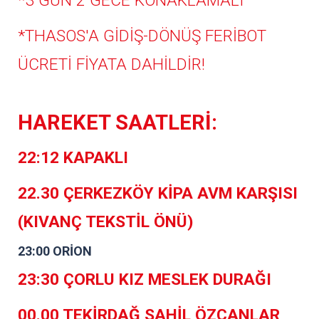
*3 GÜN 2 GECE KONAKLAMALI
*THASOS'A GİDİŞ-DÖNÜŞ FERİBOT
ÜCRETİ FİYATA DAHİLDİR!
HAREKET SAATLERİ:
22:12 KAPAKLI
22.30 ÇERKEZKÖY KİPA AVM KARŞISI
(KIVANÇ TEKSTİL ÖNÜ)
23:00 ORİON
23:30 ÇORLU KIZ MESLEK DURAĞI
00.00 TEKİRDAĞ SAHİL ÖZCANLAR