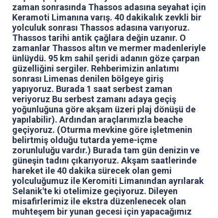
zaman sonrasında Thassos adasına seyahat için
Keramoti Limanına varış. 40 dakikalık zevkli bir
yolculuk sonrası Thassos adasına varıyoruz.
Thassos tarihi antik çağlara değin uzanır. O
zamanlar Thassos altın ve mermer madenleriyle
ünlüydü. 95 km sahil şeridi adanın göze çarpan
güzelliğini sergiler. Rehberimizin anlatımı
sonrası Limenas denilen bölgeye giriş
yapıyoruz. Burada 1 saat serbest zaman
veriyoruz Bu serbest zamanı adaya geçiş
yoğunluğuna göre akşam üzeri plaj dönüşü de
yapılabilir). Ardından araçlarımızla beache
geçiyoruz. (Oturma mevkine göre işletmenin
belirtmiş olduğu tutarda yeme-içme
zorunluluğu vardır.) Burada tam gün denizin ve
güneşin tadını çıkarıyoruz. Akşam saatlerinde
hareket ile 40 dakika sürecek olan gemi
yolculuğumuz ile Keromiti Limanından ayrılarak
Selanik'te ki otelimize geçiyoruz.
Dileyen
misafirlerimiz ile ekstra düzenlenecek olan
muhteşem bir yunan gecesi için yapacağımız