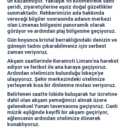
ün kazanmıştır. Yaklaşık 95 kilometrelik sahil
şeridi, ziyaretçilerine eşsiz doğal güzellikler
sunmaktadır. Rehberimizin ada hakkında
vereceği bilgiler sonrasında adanın merkezi
olan Limenas bölgesini panoramik olarak
görüyor ve ardından plaj bölgesine geçiyoruz.
Gün boyunca kristal berraklığındaki denizin ve
güneşin tadını çıkarabilmeniz için serbest
zaman veriyoruz.
Akşam saatlerinde Keramoti Limanı'na hareket
ediyor ve feribot ile ana karaya geçiyoruz.
Ardından otelimizin bulunduğu İskeçe'ye
ulaşıyoruz. Şehir merkezindeki otelimize
yerleşerek kısa bir dinlenme molası veriyoruz.
Belirlenen saatte lobide buluşarak tur ücretine
dahil olan akşam yemeğimizi almak üzere
geleneksel Yunan tavernasına geçiyoruz. Canlı
müzik eşliğinde keyifli bir akşam geçiriyor,
eğlencenin ardından otelimize dönerek
konaklıyoruz.