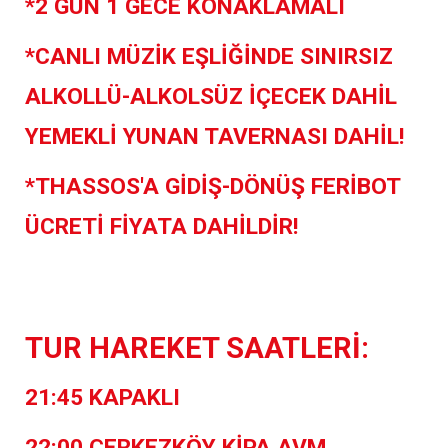
*2 GÜN 1 GECE KONAKLAMALI
*CANLI MÜZİK EŞLİĞİNDE SINIRSIZ
ALKOLLÜ-ALKOLSÜZ İÇECEK DAHİL
YEMEKLİ YUNAN TAVERNASI DAHİL!
*THASSOS'A GİDİŞ-DÖNÜŞ FERİBOT
ÜCRETİ FİYATA DAHİLDİR!
TUR HAREKET SAATLERİ:
21:45 KAPAKLI
22:00 ÇERKEZKÖY KİPA AVM