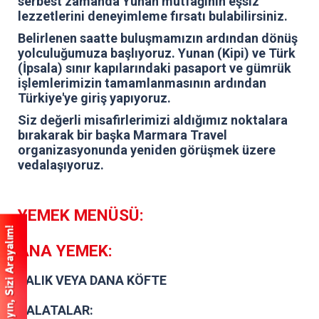
serbest zamanda Yunan mutfağının eşsiz
lezzetlerini deneyimleme fırsatı bulabilirsiniz.
Belirlenen saatte buluşmamızın ardından dönüş
yolculuğumuza başlıyoruz. Yunan (Kipi) ve Türk
(İpsala) sınır kapılarındaki pasaport ve gümrük
işlemlerimizin tamamlanmasının ardından
Türkiye'ye giriş yapıyoruz.
Siz değerli misafirlerimizi aldığımız noktalara
bırakarak bir başka Marmara Travel
organizasyonunda yeniden görüşmek üzere
vedalaşıyoruz.
YEMEK MENÜSÜ:
ANA YEMEK:
BALIK VEYA DANA KÖFTE
SALATALAR: