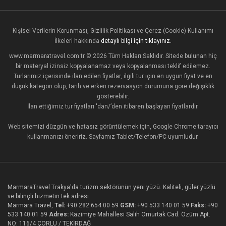
Kişisel Verilerin Korunması, Gizlilik Politikası ve Çerez (Cookie) Kullanımı
İlkeleri hakkında
detaylı bilgi için tıklayınız.
www.marmaratravel.com.tr © 2026 Tüm Hakları Saklıdır. Sitede bulunan hiç
bir materyal izinsiz kopyalanamaz veya kopyalanması teklif edilemez.
Turlarımız içerisinde ilan edilen fiyatlar, ilgili tur için en uygun fiyat ve en
düşük kategori olup, tarih ve erken rezervasyon durumuna göre değişiklik
gösterebilir.
İlan ettiğimiz tur fiyatları 'dan/’den itibaren başlayan fiyatlardır.
Web sitemizi düzgün ve hatasız görüntülemek için, Google Chrome tarayıcı
kullanmanızı öneririz. Sayfamız Tablet/Telefon/PC uyumludur.
MarmaraTravel Trakya'da turizm sektörünün yeni yüzü. Kaliteli, güler yüzlü
ve bilinçli hizmetin tek adresi.
Marmara Travel,
Tel:
+90 282 654 00 59
GSM:
+90 533 140 01 59
Faks:
+90
533 140 01 59
Adres:
Kazimiye Mahallesi Salih Omurtak Cad. Özüm Apt.
NO: 116/4 ÇORLU / TEKİRDAĞ