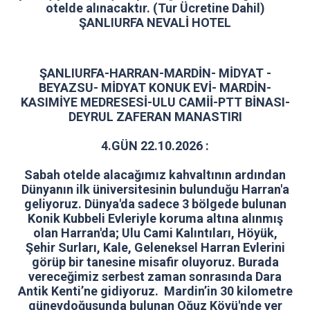
otelde alınacaktır. (Tur Ücretine Dahil)
ŞANLIURFA NEVALİ HOTEL
ŞANLIURFA-HARRAN-MARDİN- MİDYAT -
BEYAZSU- MİDYAT KONUK EVİ- MARDİN-
KASIMİYE MEDRESESİ-ULU CAMİİ-PTT BİNASI-
DEYRUL ZAFERAN MANASTIRI
4.GÜN 22.10.2026 :
Sabah otelde alacağımız kahvaltının ardından
Dünyanın ilk üniversitesinin bulunduğu Harran'a
geliyoruz. Dünya'da sadece 3 bölgede bulunan
Konik Kubbeli Evleriyle koruma altına alınmış
olan Harran'da; Ulu Cami Kalıntıları, Höyük,
Şehir Surları, Kale, Geleneksel Harran Evlerini
görüp bir tanesine misafir oluyoruz. Burada
vereceğimiz serbest zaman sonrasında
Dara
Antik Kenti’ne gidiyoruz.
Mardin’in 30 kilometre
güneydoğusunda bulunan Oğuz Köyü'nde yer