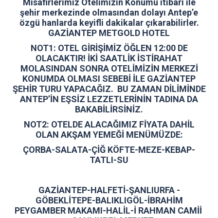
Misafirlerimiz Otelimizin Konumu itibari ile
şehir merkezinde olmasından dolayı Antep’e
özgü hanlarda keyifli dakikalar çıkarabilirler.
GAZİANTEP METGOLD HOTEL
NOT1: OTEL GİRİŞİMİZ ÖĞLEN 12:00 DE
OLACAKTIR! İKİ SAATLİK İSTİRAHAT
MOLASINDAN SONRA OTELİMİZİN MERKEZİ
KONUMDA OLMASI SEBEBİ İLE GAZİANTEP
ŞEHİR TURU YAPACAĞIZ. BU ZAMAN DİLİMİNDE
ANTEP’İN EŞSİZ LEZZETLERİNİN TADINA DA
BAKABİLİRSİNİZ.
NOT2: OTELDE ALACAĞIMIZ FİYATA DAHİL
OLAN AKŞAM YEMEĞİ MENÜMÜZDE:
ÇORBA-SALATA-ÇİĞ KÖFTE-MEZE-KEBAP-
TATLI-SU
GAZİANTEP-HALFETİ-ŞANLIURFA -
GÖBEKLİTEPE-BALIKLIGÖL-İBRAHİM
PEYGAMBER MAKAMI-HALİL-İ RAHMAN CAMİİ