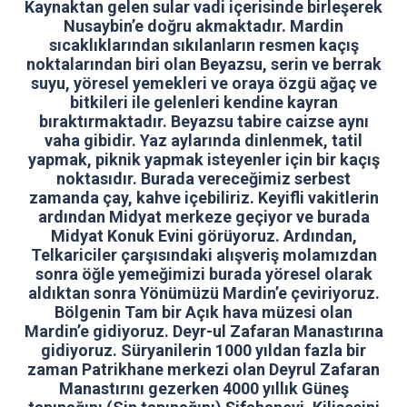
Kaynaktan gelen sular vadi içerisinde birleşerek
Nusaybin’e doğru akmaktadır. Mardin
sıcaklıklarından sıkılanların resmen kaçış
noktalarından biri olan Beyazsu, serin ve berrak
suyu, yöresel yemekleri ve oraya özgü ağaç ve
bitkileri ile gelenleri kendine kayran
bıraktırmaktadır. Beyazsu tabire caizse aynı
vaha gibidir. Yaz aylarında dinlenmek, tatil
yapmak, piknik yapmak isteyenler için bir kaçış
noktasıdır. Burada vereceğimiz serbest
zamanda çay, kahve içebiliriz. Keyifli vakitlerin
ardından Midyat merkeze geçiyor ve burada
Midyat Konuk Evini görüyoruz. Ardından,
Telkariciler çarşısındaki alışveriş molamızdan
sonra öğle yemeğimizi burada yöresel olarak
aldıktan sonra Yönümüzü Mardin’e çeviriyoruz.
Bölgenin Tam bir Açık hava müzesi olan
Mardin’e gidiyoruz. Deyr-ul Zafaran Manastırına
gidiyoruz. Süryanilerin 1000 yıldan fazla bir
zaman Patrikhane merkezi olan Deyrul Zafaran
Manastırını gezerken 4000 yıllık Güneş