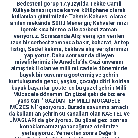
Bedesteni görüp 17.yüzyılda Tekke Camii
Külliye binası içinde kahve-kütüphane olarak
kullanılan günümüzde Tahmis Kahvesi olarak
anılan mekânda Sütlü Menengiç Kahvelerimizi
içerek kısa bir mola ile serbest zaman
veriyoruz. Sonrasında Alış-veriş için verilen
uzun bir serbest zamanda bakır, baharat, Antep
fıstığı, Sedef kakma, baklava alış-verişlerimizi
yapıyoruz. Daha sonrasında dileyen
misafirlerimiz ile Anadolu’da Gazi unvanını
almış tek il olan ve milli mücadele döneminde
büyük bir savunma göstermiş ve şehrin
kurtuluşunda genci, yaşlısı, çocuğu dört koldan
büyük başarılar gösteren bu güzel şehrin Milli
Mücadele dönemini En güzel şekilde bizlere
yansıtan '' GAZİANTEP MİLLİ MÜCADELE
MÜZESİNİ'' geziyoruz. Burada savunma amaçlı
da kullanılan şehrin su kanalları olan KASTEL ve
LİVASLARI da görüyoruz. Bu güzel gezi sonrası
konaklamamızı yapacağımız otelimize
yerleşiyoruz. Yemekten sonra Değerli