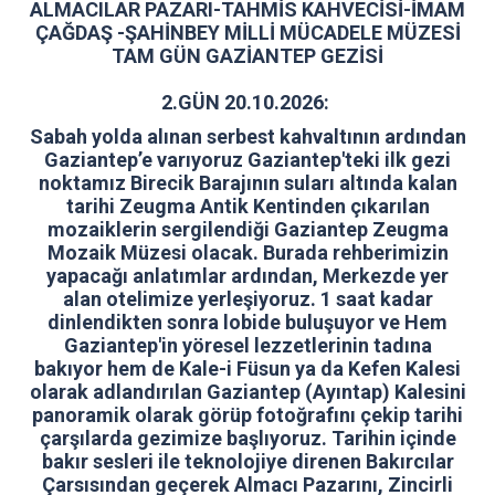
ALMACILAR PAZARI-TAHMİS KAHVECİSİ-İMAM
ÇAĞDAŞ -ŞAHİNBEY MİLLİ MÜCADELE MÜZESİ
TAM GÜN GAZİANTEP GEZİSİ
2.GÜN 20.10.2026:
Sabah yolda alınan serbest kahvaltının ardından
Gaziantep’e varıyoruz Gaziantep'teki ilk gezi
noktamız Birecik Barajının suları altında kalan
tarihi Zeugma Antik Kentinden çıkarılan
mozaiklerin sergilendiği Gaziantep Zeugma
Mozaik Müzesi olacak. Burada rehberimizin
yapacağı anlatımlar ardından, Merkezde yer
alan otelimize yerleşiyoruz. 1 saat kadar
dinlendikten sonra lobide buluşuyor ve Hem
Gaziantep'in yöresel lezzetlerinin tadına
bakıyor hem de Kale-i Füsun ya da Kefen Kalesi
olarak adlandırılan Gaziantep (Ayıntap) Kalesini
panoramik olarak görüp fotoğrafını çekip tarihi
çarşılarda gezimize başlıyoruz. Tarihin içinde
bakır sesleri ile teknolojiye direnen Bakırcılar
Çarsısından geçerek Almacı Pazarını, Zincirli