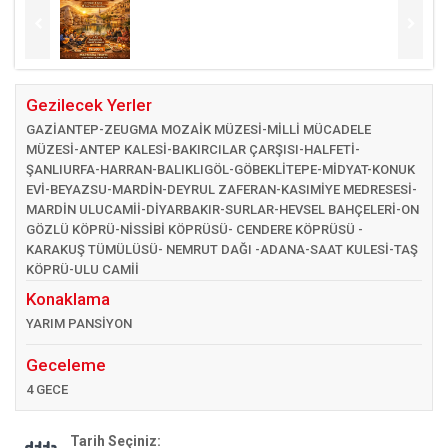
Gezilecek Yerler
GAZİANTEP-ZEUGMA MOZAİK MÜZESİ-MİLLİ MÜCADELE
MÜZESİ-ANTEP KALESİ-BAKIRCILAR ÇARŞISI-HALFETİ-
ŞANLIURFA-HARRAN-BALIKLIGÖL-GÖBEKLİTEPE-MİDYAT-KONUK
EVİ-BEYAZSU-MARDİN-DEYRUL ZAFERAN-KASIMİYE MEDRESESİ-
MARDİN ULUCAMİİ-DİYARBAKIR-SURLAR-HEVSEL BAHÇELERİ-ON
GÖZLÜ KÖPRÜ-NİSSİBİ KÖPRÜSÜ- CENDERE KÖPRÜSÜ -
KARAKUŞ TÜMÜLÜSÜ- NEMRUT DAĞI -ADANA-SAAT KULESİ-TAŞ
KÖPRÜ-ULU CAMİİ
Konaklama
YARIM PANSİYON
Geceleme
4 GECE
Tarih Seçiniz: