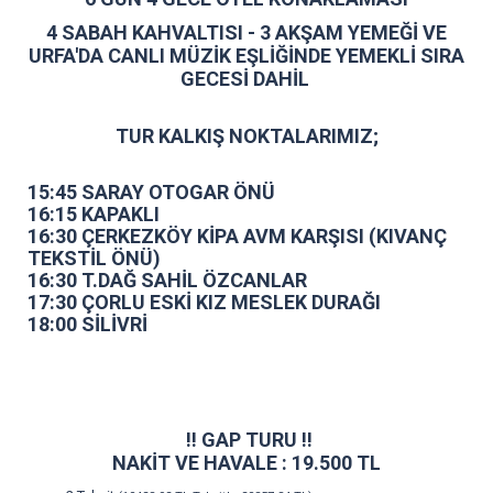
4 SABAH KAHVALTISI - 3 AKŞAM YEMEĞİ VE
URFA'DA CANLI MÜZİK EŞLİĞİNDE YEMEKLİ SIRA
GECESİ DAHİL
TUR KALKIŞ NOKTALARIMIZ;
15:45 SARAY OTOGAR ÖNÜ
16:15 KAPAKLI
16:30 ÇERKEZKÖY KİPA AVM KARŞISI (KIVANÇ
TEKSTİL ÖNÜ)
16:30 T.DAĞ SAHİL ÖZCANLAR
17:30 ÇORLU ESKİ KIZ MESLEK DURAĞI
18:00 SİLİVRİ
‼️ GAP TURU ‼️
NAKİT VE HAVALE : 19.500 TL