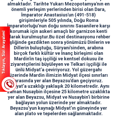
almaktadır. Tarihte
Yukarı Mezopotamya
'nın en
önemli yerleşim yerlerinden birisi olan Dara,
İmparator
Anastasius
'un (491-518)
girişimleriyle 505 yılında,
Doğu Roma
İmparatorluğu
’
nun doğu sınırını Sasanilere karşı
korumak için askeri amaçlı bir garnizon kenti
olarak kurulmuştur.Bu özel destinasyonu rehber
eşliğinde gezdikten sonra
yönümüzü
Dinlerin ve
Dillerin buluştuğu, Süryani'sinden, arabına
birçok farklı kültür ve İnanç birleşimi olan
Mardin'in taş işçiliği ve kentsel dokusu ile
ziyaretçilerini büyüleyen ve Telkari işçiliği ile
ünlü Midyat’a çeviriyoruz. Yol güzergahı
üzerinde Mardin ilimizin Midyat ilçesi sınırları
arasında yer alan Beyazsu'dan geçiyoruz.
Midyat’a uzaklığı yaklaşık 20 kilometredir. Aynı
zaman Nusaybin ilçesine 25 kilometre uzaklıkta
yer alan Beyazsu, Midyat ve Nusaybin’i birbirine
bağlayan yolun üzerinde yer almaktadır.
Beyazsu’yun kaynağı Midyat’ın güneyinde yer
alan plato ve tepelerden sağlanmaktadır.