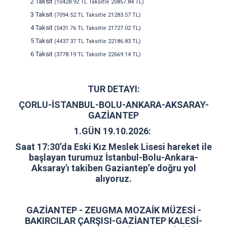
2 Taksit
(10428.92 TL Taksitle 20857.84 TL)
3 Taksit
(7094.52 TL Taksitle 21283.57 TL)
4 Taksit
(5431.76 TL Taksitle 21727.02 TL)
5 Taksit
(4437.37 TL Taksitle 22186.83 TL)
6 Taksit
(3778.19 TL Taksitle 22669.14 TL)
TUR DETAYI:
ÇORLU-İSTANBUL-BOLU-ANKARA-AKSARAY-
GAZİANTEP
1.GÜN 19.10.2026:
Saat 17:30’da Eski Kız Meslek Lisesi hareket ile
başlayan turumuz İstanbul-Bolu-Ankara-
Aksaray'ı takiben Gaziantep’e doğru yol
alıyoruz.
GAZİANTEP - ZEUGMA MOZAİK MÜZESİ -
BAKIRCILAR ÇARŞISI-GAZİANTEP KALESİ-