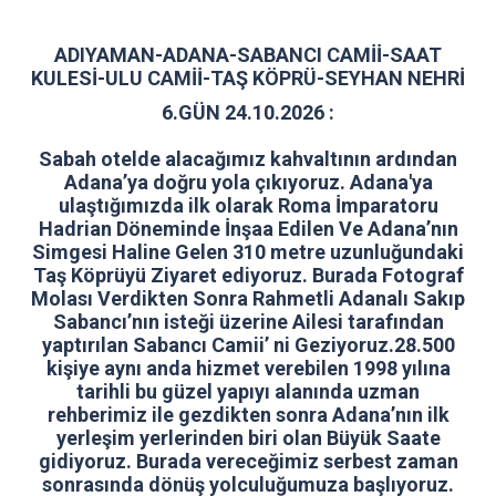
ADIYAMAN-ADANA-SABANCI CAMİİ-SAAT
KULESİ-ULU CAMİİ-TAŞ KÖPRÜ-SEYHAN NEHRİ
6.GÜN 24.10.2026 :
Sabah otelde alacağımız kahvaltının ardından
Adana’ya doğru yola çıkıyoruz. Adana'ya
ulaştığımızda ilk olarak Roma İmparatoru
Hadrian Döneminde İnşaa Edilen Ve Adana’nın
Simgesi Haline Gelen 310 metre uzunluğundaki
Taş Köprüyü Ziyaret ediyoruz. Burada Fotograf
Molası Verdikten Sonra Rahmetli Adanalı Sakıp
Sabancı’nın isteği üzerine Ailesi tarafından
yaptırılan Sabancı Camii’ ni Geziyoruz.28.500
kişiye aynı anda hizmet verebilen 1998 yılına
tarihli bu güzel yapıyı alanında uzman
rehberimiz ile gezdikten sonra Adana’nın ilk
yerleşim yerlerinden biri olan Büyük Saate
gidiyoruz. Burada vereceğimiz serbest zaman
sonrasında dönüş yolculuğumuza başlıyoruz.