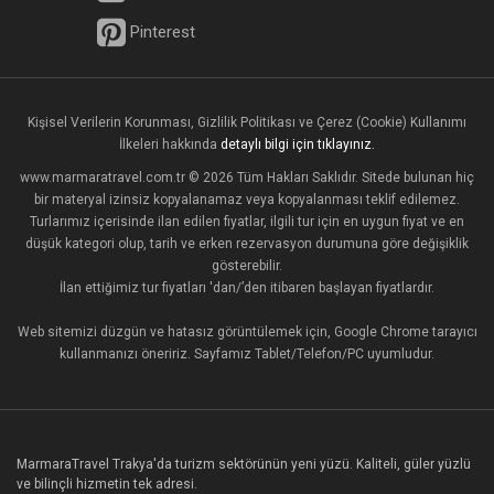
Pinterest
Kişisel Verilerin Korunması, Gizlilik Politikası ve Çerez (Cookie) Kullanımı
İlkeleri hakkında
detaylı bilgi için tıklayınız.
www.marmaratravel.com.tr © 2026 Tüm Hakları Saklıdır. Sitede bulunan hiç
bir materyal izinsiz kopyalanamaz veya kopyalanması teklif edilemez.
Turlarımız içerisinde ilan edilen fiyatlar, ilgili tur için en uygun fiyat ve en
düşük kategori olup, tarih ve erken rezervasyon durumuna göre değişiklik
gösterebilir.
İlan ettiğimiz tur fiyatları 'dan/’den itibaren başlayan fiyatlardır.
Web sitemizi düzgün ve hatasız görüntülemek için, Google Chrome tarayıcı
kullanmanızı öneririz. Sayfamız Tablet/Telefon/PC uyumludur.
MarmaraTravel Trakya'da turizm sektörünün yeni yüzü. Kaliteli, güler yüzlü
ve bilinçli hizmetin tek adresi.