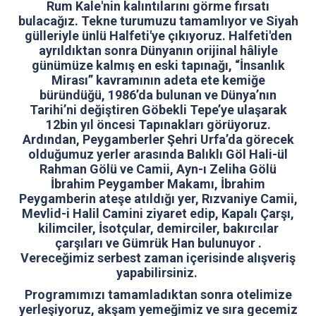
Rum Kale'nin kalıntılarını görme fırsatı
bulacağız. Tekne turumuzu tamamlıyor ve Siyah
gülleriyle ünlü Halfeti'ye çıkıyoruz. Halfeti'den
ayrıldıktan sonra Dünyanın orijinal hâliyle
günümüze kalmış en eski tapınağı, “İnsanlık
Mirası” kavramının adeta ete kemiğe
büründüğü, 1986’da bulunan ve Dünya’nın
Tarihi’ni değiştiren Göbekli Tepe’ye ulaşarak
12bin yıl öncesi Tapınakları görüyoruz.
Ardından, Peygamberler Şehri Urfa’da görecek
olduğumuz yerler arasında Balıklı Göl Hali-ül
Rahman Gölü ve Camii, Ayn-ı Zeliha Gölü
İbrahim Peygamber Makamı, İbrahim
Peygamberin ateşe atıldığı yer, Rızvaniye Camii,
Mevlid-i Halil Camini ziyaret edip, Kapalı Çarşı,
kilimciler, İsotçular, demirciler, bakırcılar
çarşıları ve Gümrük Han bulunuyor .
Vereceğimiz serbest zaman içerisinde alışveriş
yapabilirsiniz.
Programımızı tamamladıktan sonra otelimize
yerleşiyoruz, akşam yemeğimiz ve sıra gecemiz