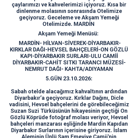
çaylarımızı ve kahvelerimizi içiyoruz. Kısa bir
dinlenme molasının sonrasında Otelimize
geçiyoruz. Geceleme ve Akşam Yemeği
Otelimizde. MARDİN
Akşam Yemeği Menüsü:
MARDİN- HİLVAN-SİVEREK-DİYARBAKIR-
KIRKLAR DAĞI-HEVSEL BAHÇELERİ-ON GÖZLÜ
KAPI-DİYARBAKIR SURLARI-ULU CAMİİ
DİYARBAKIR-CAHİT SITKI TARANCI MÜZESİ-
NEMRUT DAĞI- KAHTA/ADIYAMAN
5.GÜN 23.10.2026:
Sabah otelde alacağımız kahvaltının ardından
Diyarbakır’a geçiyoruz. Kırklar Dağını, Dicle
vadisini, Hevsel bahçelerini de görebileceğimiz
Suzan Suzi Türküsünün hikayesinin geçtiği On
Gözlü Köprüde fotoğraf molası veriyor, Hevsel
bahçeleri manzarası eşliğinde Mardin Kapıdan
Diyarbakır Surlarının içerisine giriyoruz. İslam
Aleminin Ünlü Şam Emeviye Camii'nin