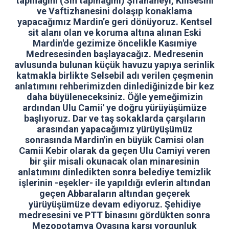
tapınağını (Sin tapınağını) Şifahaneyi, Kilisesini
ve Vaftizhanesini dolaşıp konaklama
yapacağımız Mardin’e geri dönüyoruz. Kentsel
sit alanı olan ve koruma altına alınan Eski
Mardin'de gezimize öncelikle Kasımiye
Medresesinden başlayacağız. Medresenin
avlusunda bulunan küçük havuzu yapıya serinlik
katmakla birlikte Selsebil adı verilen çeşmenin
anlatımını rehberimizden dinlediğinizde bir kez
daha büyüleneceksiniz. Öğle yemeğimizin
ardından Ulu Camii' ye doğru yürüyüşümüze
başlıyoruz. Dar ve taş sokaklarda çarşıların
arasından yapacağımız yürüyüşümüz
sonrasında Mardin'in en büyük Camisi olan
Camii Kebir olarak da geçen Ulu Camiyi veren
bir şiir misali okunacak olan minaresinin
anlatımını dinledikten sonra belediye temizlik
işlerinin -eşekler- ile yapıldığı evlerin altından
geçen Abbaraların altından geçerek
yürüyüşümüze devam ediyoruz. Şehidiye
medresesini ve PTT binasını gördükten sonra
Mezopotamya Ovasına karşı yorgunluk