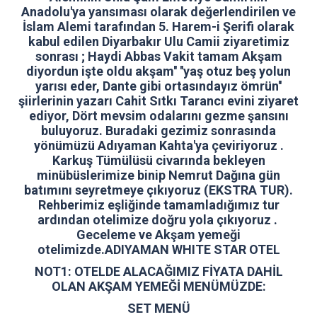
Anadolu'ya yansıması olarak değerlendirilen ve
İslam Alemi tarafından 5. Harem-i Şerifi olarak
kabul edilen Diyarbakır Ulu Camii ziyaretimiz
sonrası ; Haydi Abbas Vakit tamam Akşam
diyordun işte oldu akşam'' ''yaş otuz beş yolun
yarısı eder, Dante gibi ortasındayız ömrün''
şiirlerinin yazarı Cahit Sıtkı Tarancı evini ziyaret
ediyor, Dört mevsim odalarını gezme şansını
buluyoruz. Buradaki gezimiz sonrasında
yönümüzü Adıyaman Kahta'ya çeviriyoruz .
Karkuş Tümülüsü civarında bekleyen
minübüslerimize binip Nemrut Dağına gün
batımını seyretmeye çıkıyoruz (EKSTRA TUR).
Rehberimiz eşliğinde tamamladığımız tur
ardından otelimize doğru yola çıkıyoruz .
Geceleme ve Akşam yemeği
otelimizde.ADIYAMAN WHITE STAR OTEL
NOT1: OTELDE ALACAĞIMIZ FİYATA DAHİL
OLAN AKŞAM YEMEĞİ MENÜMÜZDE:
SET MENÜ