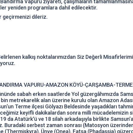
 Bandırma Vapuru ziyareti, çalışmaların tamamlanmasına 
er yeniden programlara dahil edilecektir.
r geçirmenizi dileriz.
irlenen kalkış noktalarımızdan Siz Değerli Misafirlerim
iyoruz.
-BANDIRMA VAPURU-AMAZON KÖYÜ-ÇARŞAMBA-TERME
gününde sabah erken saatlerde Yol güzergâhımızda Samsu
bin metrekarelik alan üzerine kurulu olan Amazon Adas
n‘un Terme ilçesi Gölyazı Beldesinde yaşadıkları tahmin
ceğimiz keyifli dakikalardan sonra milli mücadelemizin 
19 da Atatürk'ü ve 18 silah arkadaşıyla birlikte Samsun
. Buradaki serbest zaman sonrası (Matosyon üzerinden Ka
e (Thermiskyra), Ünye (Onea), Fatsa (Phadassia) güzer