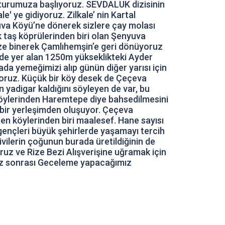
an turumuza başlıyoruz. SEVDALUK dizisinin
' ye gidiyoruz. Zilkale’ nin Kartal
uva Köyü’ne dönerek sizlere çay molası
 taş köprülerinden biri olan Şenyuva
ize binerek Çamlıhemşin’e geri dönüyoruz
nde yer alan 1250m yükseklikteki Ayder
a yemeğimizi alıp günün diğer yarısı için
yoruz. Küçük bir köy desek de Çeçeva
n yadigar kaldığını söyleyen de var, bu
köylerinden Haremtepe diye bahsedilmesini
 bir yerleşimden oluşuyor. Çeçeva
en köylerinden biri maalesef. Hane sayısı
gençleri büyük şehirlerde yaşamayı tercih
ivilerin çoğunun burada üretildiğinin de
ruz ve Rize Bezi Alışverişine uğramak için
mız sonrası Geceleme yapacağımız