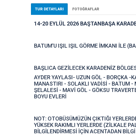
TUR DETAYLARI
FOTOĞRAFLAR
14-20 EYLÜL 2026 BAŞTANBAŞA KARAD
BATUM'U IŞIL IŞIL GÖRME İMKANI İLE (B
BAŞLICA GEZİLECEK KARADENİZ BÖLGES
AYDER YAYLASI- UZUN GÖL - BORÇKA -K
MANASTIRI - SOLAKLI VADİSİ - BATUM 
ŞELALESİ - MAVİ GÖL - GÖKSU TRAVERTE
BOYU EVLERİ
NOT: OTOBÜSÜMÜZÜN ÇIKTIĞI YERLERD
YÜKSEK RAKIMLI YERLERDE (ZİLKALE P
BİLGİLENDİRMESİ İÇİN ACENTADAN BİLGİ