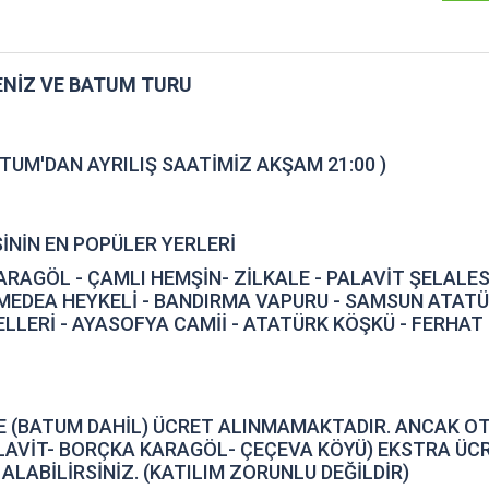
ENİZ VE BATUM TURU
ATUM'DAN AYRILIŞ SAATİMİZ AKŞAM 21:00 )
İNİN EN POPÜLER YERLERİ
ARAGÖL - ÇAMLI HEMŞİN- ZİLKALE - PALAVİT ŞELALES
- MEDEA HEYKELİ - BANDIRMA VAPURU - SAMSUN ATAT
LLERİ - AYASOFYA CAMİİ - ATATÜRK KÖŞKÜ - FERHAT İL
E (BATUM DAHİL) ÜCRET ALINMAMAKTADIR. ANCAK O
ALAVİT- BORÇKA KARAGÖL- ÇEÇEVA KÖYÜ) EKSTRA ÜC
 ALABİLİRSİNİZ. (KATILIM ZORUNLU DEĞİLDİR)