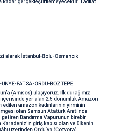
kadar gerçekleştirilemeyecektir. Tadilat
izi alarak İstanbul-Bolu-Osmancık
-ÜNYE-FATSA-ORDU-BOZTEPE
n’a (Amisos) ulaşıyoruz. İlk durağımız
ı içerisinde yer alan 2.5 dönümlük Amazon
 edilen amazon kadınlarının yirminin
simgesi olan Samsun Atatürk Anıtı’nda
’a getiren Bandırma Vapurunun birebir
radeniz’in giriş kapısı olan ve ülkenin
gâhı üzerinden Ordu’ya (Cotyora)