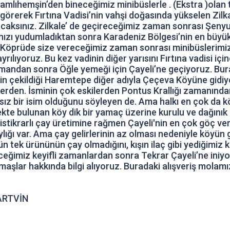
le Çamlıhemşin’den bineceğimiz minibüslerle . (Ekstra )ol
örerek Fırtına Vadisi’nin vahşi doğasında yükselen Zilkale
caksınız. Zilkale’ de geçireceğimiz zaman sonrası Şeny
nızı yudumladıktan sonra Karadeniz Bölgesi’nin en büyük
z. Köprüde size vereceğimiz zaman sonrası minibüslerim
ıyoruz. Bu kez vadinin diğer yarısını Fırtına vadisi içi
andan sonra Öğle yemeği için Çayeli’ne geçiyoruz. Burad
nin çekildiği Haremtepe diğer adıyla Çeçeva Köyüne gidi
ylerden. İsminin çok eskilerden Pontus Krallığı zamanında
ız bir isim olduğunu söyleyen de. Ama halkı en çok da 
ekte bulunan köy dik bir yamaç üzerine kurulu ve dağınık
stikrarlı çay üretimine rağmen Çayeli'nin en çok göç ver
ığı var. Ama çay gelirlerinin az olması nedeniyle köyün 
 tek ürününün çay olmadığını, kışın ilaç gibi yediğimiz k
ceğimiz keyifli zamanlardan sonra Tekrar Çayeli’ne iniyo
aşlar hakkında bilgi alıyoruz. Buradaki alışveriş mola
ARTVİN