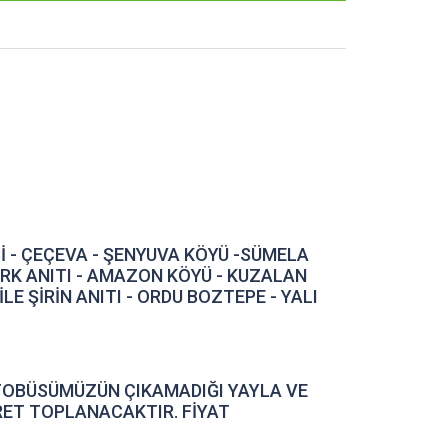
İ - ÇEÇEVA - ŞENYUVA KÖYÜ -SÜMELA
ÜRK ANITI - AMAZON KÖYÜ - KUZALAN
E ŞİRİN ANITI - ORDU BOZTEPE - YALI
TOBÜSÜMÜZÜN ÇIKAMADIĞI YAYLA VE
RET TOPLANACAKTIR. FİYAT