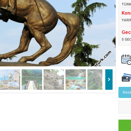
TÜRK
Kon
YARI
Gec
5 GE
Reze