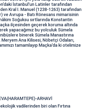
n’daki İstanbul'un Latinler tarafından
nden Kral I. Manuel (1238-1263) tarafından
elir) ve Avrupa - Batı Rönesans mimarisinin
'a hâkim Soğuksu sırtlarında Konstantin
 Maçka ilçesinden geçerek koruma altında
ederek yapacağımız bu yolculuk Sümela
minibüslere binerek Sümela Manastırına
 Meryem Ana Kilisesi, Nöbetçi Odaları,
ramımızı tamamlayıp Maçka'da ki otelimize
ÇEVA(HARAMTEPE)-ARHAVİ
lojik vadilerinden biri olan Fırtına