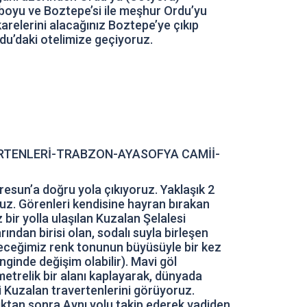
n boyu ve Boztepe’si ile meşhur Ordu’yu
relerini alacağınız Boztepe’ye çıkıp
u’daki otelimize geçiyoruz.
RTENLERİ-TRABZON-AYASOFYA CAMİİ-
esun’a doğru yola çıkıyoruz. Yaklaşık 2
ruz. Görenleri kendisine hayran bırakan
bir yolla ulaşılan Kuzalan Şelalesi
ından birisi olan, sodalı suyla birleşen
receğimiz renk tonunun büyüsüyle bir kez
inde değişim olabilir). Mavi göl
metrelik bir alanı kaplayarak, dünyada
 Kuzalan travertenlerini görüyoruz.
ıktan sonra Aynı yolu takip ederek vadiden