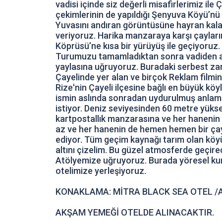
vadisi içinde siz değerli misafirlerimiz i
çekimlerinin de yapıldığı Şenyuva Köyü’nü g
Yuvasını andıran görüntüsüne hayran kala
veriyoruz. Harika manzaraya karşı çayları
Köprüsü’ne kısa bir yürüyüş ile geçiyoru
Turumuzu tamamladıktan sonra vadiden ayrıl
yaylasına uğruyoruz. Buradaki serbest zam
Çayelinde yer alan ve birçok Reklam filmi
Rize'nin Çayeli ilçesine bağlı en büyük kö
ismin aslında sonradan uydurulmuş anlams
istiyor. Deniz seviyesinden 60 metre yüks
kartpostallık manzarasına ve her hanenin i
az ve her hanenin de hemen hemen bir çayl
ediyor. Tüm geçim kaynağı tarım olan köyün
altını çizelim. Bu güzel atmosferde geçire
Atölyemize uğruyoruz. Burada yöresel kum
otelimize yerleşiyoruz.
KONAKLAMA: MİTRA BLACK SEA OTEL /
AKŞAM YEMEĞİ OTELDE ALINACAKTIR.