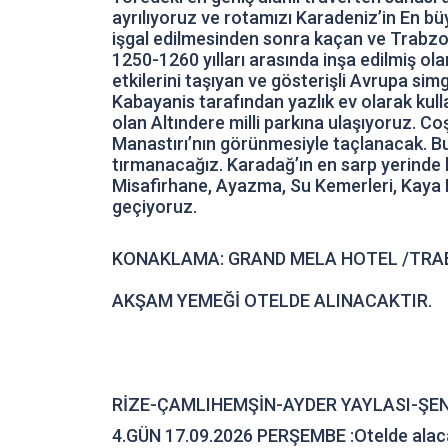
ayrılıyoruz ve rotamızı Karadeniz’in En bü
işgal edilmesinden sonra kaçan ve Trabzon
1250-1260 yılları arasında inşa edilmiş olan
etkilerini taşıyan ve gösterişli Avrupa sim
Kabayanis tarafından yazlık ev olarak kul
olan Altındere milli parkına ulaşıyoruz. 
Manastırı’nın görünmesiyle taçlanacak. Bu
tırmanacağız. Karadağ’ın en sarp yerinde 
Misafirhane, Ayazma, Su Kemerleri, Kaya 
geçiyoruz.
KONAKLAMA: GRAND MELA HOTEL /TR
AKŞAM YEMEĞİ OTELDE ALINACAKTIR.
RİZE-ÇAMLIHEMŞİN-AYDER YAYLASI-ŞE
4.GÜN 17.09.2026 PERŞEMBE :Otelde alacağı