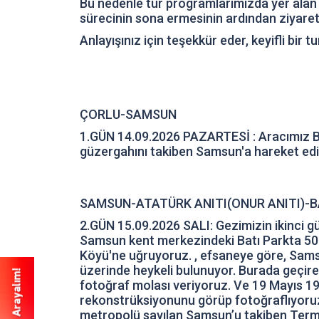
Bu nedenle tur programlarımızda yer alan
sürecinin sona ermesinin ardından ziyaretl
Anlayışınız için teşekkür eder, keyifli bir tu
ÇORLU-SAMSUN
1.GÜN 14.09.2026 PAZARTESİ : Aracımız Bel
güzergahını takiben Samsun'a hareket ed
SAMSUN-ATATÜRK ANITI(ONUR ANITI)
2.GÜN 15.09.2026 SALI: Gezimizin ikinci 
Samsun kent merkezindeki Batı Parkta 50 
Köyü'ne uğruyoruz. , efsaneye göre, Samsu
üzerinde heykeli bulunuyor. Burada geçire
fotoğraf molası veriyoruz. Ve 19 Mayıs 19
rekonstrüksiyonunu görüp fotoğraflıyoruz
metropolü sayılan Samsun’u takiben Term