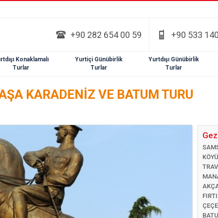
+90 282 654 00 59
+90 533 140
rtdışı Konaklamalı
Yurtiçi Günübirlik
Yurtdışı Günübirlik
Turlar
Turlar
Turlar
BAŞA KARADENİZ VE BATUM TURU
Gezi
SAMS
KÖYÜ
TRAV
MANA
AKÇA
FIRT
ÇEÇE
BATU