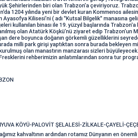
yük Şehirlerinden biri olan Trabzon’a çeviriyoruz. Trabzo
'da 1204 yılında yeni bir devlet kuran Kommenos ailesi
 Ayasofya Kilisesi’ni ( adı ''Kutsal Bilgelik'' manasına g
geleri kullanılan binası ile 19. yüzyıl başlarında Trabzon
lanılmış olan Atatürk Köşkü’nü ziyaret edip Trabzon’un
Coşan dere boyunca doğanın görkemli güzelliklerini seyr
rada milli park girişi yaptıktan sonra burada bekleyen 
kurulmuş olan manastırın manzarası sizleri büyüleyecek.
Fresklerini rehberimizin anlatımlarından sonra tur prog
ABZON
NYUVA KÖYÜ-PALOVİT ŞELALESİ-ZİLKALE-ÇAYELİ-ÇE
mız kahvaltının ardından rotamız Dünyanın en önemli eko