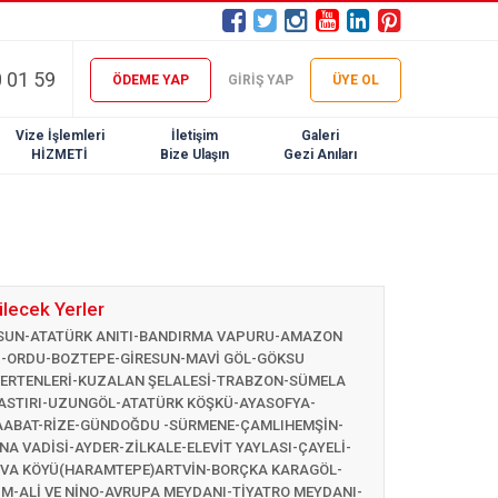
 01 59
ÖDEME YAP
GİRİŞ YAP
ÜYE OL
Vize İşlemleri
İletişim
Galeri
HİZMETİ
Bize Ulaşın
Gezi Anıları
lecek Yerler
UN-ATATÜRK ANITI-BANDIRMA VAPURU-AMAZON
-ORDU-BOZTEPE-GİRESUN-MAVİ GÖL-GÖKSU
ERTENLERİ-KUZALAN ŞELALESİ-TRABZON-SÜMELA
STIRI-UZUNGÖL-ATATÜRK KÖŞKÜ-AYASOFYA-
ABAT-RİZE-GÜNDOĞDU -SÜRMENE-ÇAMLIHEMŞİN-
INA VADİSİ-AYDER-ZİLKALE-ELEVİT YAYLASI-ÇAYELİ-
VA KÖYÜ(HARAMTEPE)ARTVİN-BORÇKA KARAGÖL-
M-ALİ VE NİNO-AVRUPA MEYDANI-TİYATRO MEYDANI-