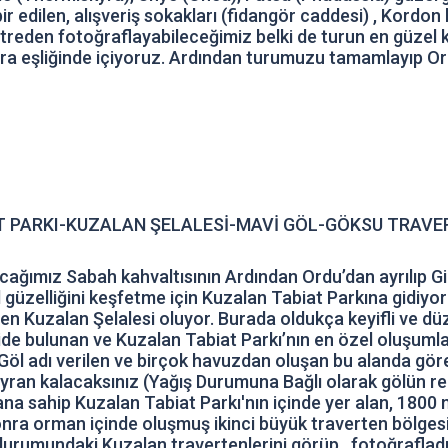
ir edilen, alışveriş sokakları (fidangör caddesi) , Kordo
eden fotoğraflayabileceğimiz belki de turun en güzel ka
 eşliğinde içiyoruz. Ardından turumuzu tamamlayıp Ord
T PARKI-KUZALAN ŞELALESİ-MAVİ GÖL-GÖKSU TRAVE
ımız Sabah kahvaltısının Ardından Ordu’dan ayrılıp Gir
l güzelliğini keşfetme için Kuzalan Tabiat Parkına gidiyo
 Kuzalan Şelalesi oluyor. Burada oldukça keyifli ve düz 
ide bulunan ve Kuzalan Tabiat Parkı’nın en özel oluşumlar
 Göl adı verilen ve birçok havuzdan oluşan bu alanda gö
an kalacaksınız (Yağış Durumuna Bağlı olarak gölün reng
na sahip Kuzalan Tabiat Parkı'nın içinde yer alan, 1800 
nra orman içinde oluşmuş ikinci büyük traverten bölgesi
 durumundaki Kuzalan travertenlerini görüp , fotoğraflad