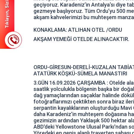
geçiyoruz. Karadeniz’in Antalya’sı diye tab
gezmeye başlıyoruz. Tüm Ordu’yu 500 metr
akşam kahvelerimizi bu muhteşem manzara
KONAKLAMA: ATLIHAN OTEL /ORDU
AKŞAM YEMEĞİ OTELDE ALINACAKTIR.
ORDU-GİRESUN-DERELİ-KUZALAN TABİA
ATATÜRK KÖŞKÜ-SÜMELA MANASTIRI
3.GÜN 16.09.2026 ÇARŞAMBA : Otelde alacağ
saatlik yolculukla bölgenin başka bir doğa
dağ yamaçlarından saçaklar halinde dökülen
fotoğraflarımızı çektikten sonra biraz iler
serpantin kayalıklarının oluşturduğu Mavi
daha Karadeniz’in muhteşem doğasına hayr
gezimizin ardından Yaklaşık 500 hektar ala
ABD'deki Yellowstone Ulusal Parkı'ndan so
Yöredeki en geniş alanlı traverten sahası