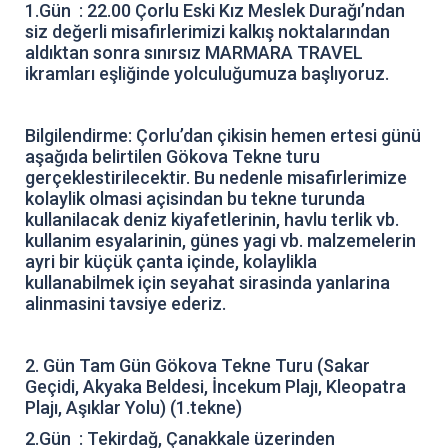
1.Gün : 22.00 Çorlu Eski Kız Meslek Durağı’ndan
siz değerli misafirlerimizi kalkış noktalarından
aldıktan sonra sınırsız MARMARA TRAVEL
ikramları eşliğinde yolculuğumuza başlıyoruz.
Bilgilendirme: Çorlu’dan çikisin hemen ertesi günü
aşağıda belirtilen Gökova Tekne turu
gerçeklestirilecektir. Bu nedenle misafirlerimize
kolaylik olmasi açisindan bu tekne turunda
kullanilacak deniz kiyafetlerinin, havlu terlik vb.
kullanim esyalarinin, günes yagi vb. malzemelerin
ayri bir küçük çanta içinde, kolaylikla
kullanabilmek için seyahat sirasinda yanlarina
alinmasini tavsiye ederiz.
2. Gün Tam Gün Gökova Tekne Turu (Sakar
Geçidi, Akyaka Beldesi, İncekum Plajı, Kleopatra
Plajı, Aşıklar Yolu) (1.tekne)
2.Gün : Tekirdağ, Çanakkale üzerinden