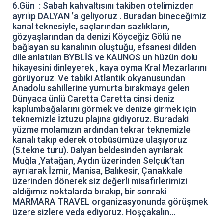
6.Gün : Sabah kahvaltısını takiben otelimizden
ayrılıp DALYAN ’a geliyoruz . Buradan bineceğimiz
kanal teknesiyle, saçlarından sazlıkların,
gözyaşlarından da denizi Köyceğiz Gölü ne
bağlayan su kanalının oluştuğu, efsanesi dilden
dile anlatılan BYBLİS ve KAUNOS un hüzün dolu
hikayesini dinleyerek , kaya oyma Kral Mezarlarını
görüyoruz. Ve tabiki Atlantik okyanusundan
Anadolu sahillerine yumurta bırakmaya gelen
Dünyaca ünlü Caretta Caretta cinsi deniz
kaplumbağalarını görmek ve denize girmek için
teknemizle İztuzu plajına gidiyoruz. Buradaki
yüzme molamızın ardından tekrar teknemizle
kanalı takıp ederek otobüsümüze ulaşıyoruz
(5.tekne turu). Dalyan beldesinden ayrılarak
Muğla ,Yatağan, Aydın üzerinden Selçuk’tan
ayrılarak İzmir, Manisa, Balıkesir, Çanakkale
üzerinden dönerek siz değerli misafirlerimizi
aldığımız noktalarda bırakıp, bir sonraki
MARMARA TRAVEL organizasyonunda görüşmek
üzere sizlere veda ediyoruz. Hoşçakalın...