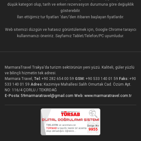
düşük kategori olup, tarih ve erken rezervasyon durumuna göre değişiklik
gösterebilir.
İlan ettiğimiz tur fiyatları 'dan/’den itibaren başlayan fiyatlardır.
Web sitemizi düzgün ve hatasız görüntülemek için, Google Chrome tarayıcı
kullanmanızı öneririz. Sayfamız Tablet/Telefon/PC uyumludur.
MarmaraTravel Trakya'da turizm sektörünün yeni yüzü. Kaliteli, güler yüzlü
ve bilinçli hizmetin tek adresi.
Marmara Travel,
Tel:
+90 282 654 00 59
GSM:
+90 533 140 01 59
Faks:
+90
533 140 01 59
Adres:
Kazimiye Mahallesi Salih Omurtak Cad. Özüm Apt.
NO: 116/4 ÇORLU / TEKİRDAĞ
E-Posta:
59marmaratravel@gmail.com
Web:
www.marmaratravel.com.tr