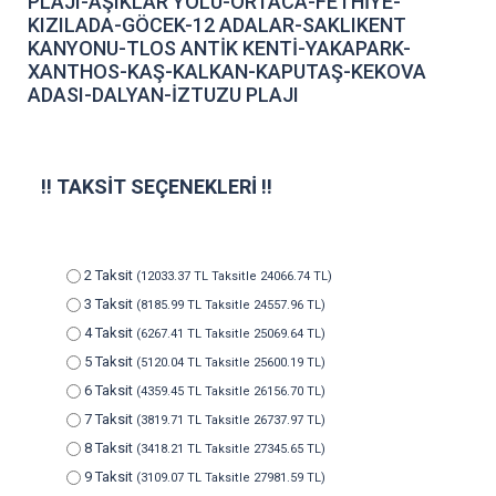
PLAJI-AŞIKLAR YOLU-ORTACA-FETHİYE-
KIZILADA-GÖCEK-12 ADALAR-SAKLIKENT
KANYONU-TLOS ANTİK KENTİ-YAKAPARK-
XANTHOS-KAŞ-KALKAN-KAPUTAŞ-KEKOVA
ADASI-DALYAN-İZTUZU PLAJI
‼️
TAKSİT SEÇENEKLERİ
‼️
2 Taksit
(12033.37 TL Taksitle 24066.74 TL)
3 Taksit
(8185.99 TL Taksitle 24557.96 TL)
4 Taksit
(6267.41 TL Taksitle 25069.64 TL)
5 Taksit
(5120.04 TL Taksitle 25600.19 TL)
6 Taksit
(4359.45 TL Taksitle 26156.70 TL)
7 Taksit
(3819.71 TL Taksitle 26737.97 TL)
8 Taksit
(3418.21 TL Taksitle 27345.65 TL)
9 Taksit
(3109.07 TL Taksitle 27981.59 TL)