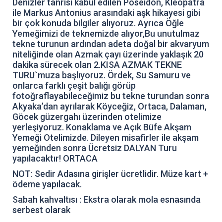
Denizler tanrısı kabul edilen Poseidon, Kleopatra
ile Markus Antonius arasındaki aşk hikayesi gibi
bir çok konuda bilgiler alıyoruz. Ayrıca Öğle
Yemeğimizi de teknemizde alıyor,Bu unutulmaz
tekne turunun ardından adeta doğal bir akvaryum
niteliğinde olan Azmak çayı üzerinde yaklaşık 20
dakika sürecek olan 2.KISA AZMAK TEKNE
TURU`muza başlıyoruz. Ördek, Su Samuru ve
onlarca farklı çeşit balığı görüp
fotoğraflayabileceğimiz bu tekne turundan sonra
Akyaka’dan ayrılarak Köyceğiz, Ortaca, Dalaman,
Göcek güzergahı üzerinden otelimize
yerleşiyoruz. Konaklama ve Açık Büfe Akşam
Yemeği Otelimizde. Dileyen misafirler ile akşam
yemeğinden sonra Ücretsiz DALYAN Turu
yapılacaktır! ORTACA
NOT: Sedir Adasına girişler ücretlidir. Müze kart +
ödeme yapılacak.
Sabah kahvaltısı : Ekstra olarak mola esnasında
serbest olarak