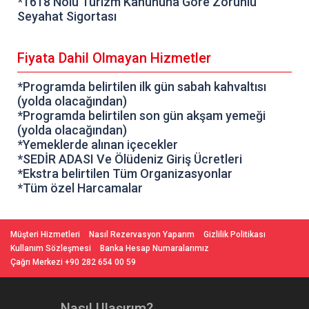
*1618 Nolu Turizm Kanununa Göre Zorunlu
Seyahat Sigortası
Fiyata Dahil Olmayan Hizmetler
*Programda belirtilen ilk gün sabah kahvaltısı
(yolda olacağından)
*Programda belirtilen son gün akşam yemeği
(yolda olacağından)
*Yemeklerde alınan içecekler
*SEDİR ADASI Ve Ölüdeniz Giriş Ücretleri
*Ekstra belirtilen Tüm Organizasyonlar
*Tüm özel Harcamalar
Müşteri Hizmetleri
Nasıl Rezervasyon Yaparım
Gizlilik Politikası
Kullanım Sözleşmesi
Banka Hesap Numaralarımız
Çağrı Merkezi +90 282 654 00 59
Nasıl Ulaşırım?