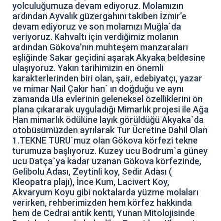
yolculuğumuza devam ediyoruz. Molamızın
ardından Ayvalık güzergahını takiben İzmir’e
devam ediyoruz ve son molamızı Muğla`da
veriyoruz. Kahvaltı için verdiğimiz molanın
ardından Gökova’nın muhteşem manzaraları
eşliğinde Sakar geçidini aşarak Akyaka beldesine
ulaşıyoruz. Yakın tarihimizin en önemli
karakterlerinden biri olan, şair, edebiyatçı, yazar
ve mimar Nail Çakır han` ın doğduğu ve aynı
zamanda Ula evlerinin geleneksel özelliklerini ön
plana çıkararak uyguladığı Mimarlık projesi ile Ağa
Han mimarlık ödülüne layık görüldüğü Akyaka`da
otobüsümüzden ayrılarak Tur Ücretine Dahil Olan
1.TEKNE TURU`muz olan Gökova körfezi tekne
turumuza başlıyoruz. Kuzey ucu Bodrum`a güney
ucu Datça`ya kadar uzanan Gökova körfezinde,
Gelibolu Adası, Zeytinli koy, Sedir Adası (
Kleopatra plajı), İnce Kum, Lacivert Koy,
Akvaryum Koyu gibi noktalarda yüzme molaları
verirken, rehberimizden hem körfez hakkında
hem de Cedrai antik kenti, Yunan Mitolojisinde