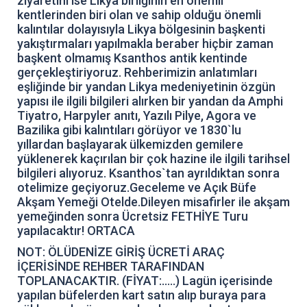
ziyaretini ise Likya birliğinin en önemli
kentlerinden biri olan ve sahip olduğu önemli
kalıntılar dolayısıyla Likya bölgesinin başkenti
yakıştırmaları yapılmakla beraber hiçbir zaman
başkent olmamış Ksanthos antik kentinde
gerçekleştiriyoruz. Rehberimizin anlatımları
eşliğinde bir yandan Likya medeniyetinin özgün
yapısı ile ilgili bilgileri alırken bir yandan da Amphi
Tiyatro, Harpyler anıtı, Yazılı Pilye, Agora ve
Bazilika gibi kalıntıları görüyor ve 1830`lu
yıllardan başlayarak ülkemizden gemilere
yüklenerek kaçırılan bir çok hazine ile ilgili tarihsel
bilgileri alıyoruz. Ksanthos`tan ayrıldıktan sonra
otelimize geçiyoruz.Geceleme ve Açık Büfe
Akşam Yemeği Otelde.Dileyen misafirler ile akşam
yemeğinden sonra Ücretsiz FETHİYE Turu
yapılacaktır! ORTACA
NOT: ÖLÜDENİZE GİRİŞ ÜCRETİ ARAÇ
İÇERİSİNDE REHBER TARAFINDAN
TOPLANACAKTIR. (FİYAT:.....) Lagün içerisinde
yapılan büfelerden kart satın alıp buraya para