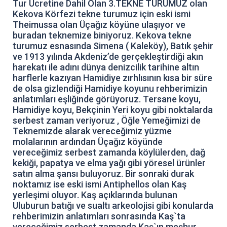
Tur Ücretine Dahil Olan 3.TEKNE TURUMUZ olan
Kekova Körfezi tekne turumuz için eski ismi
Theimussa olan Üçağız köyüne ulaşıyor ve
buradan teknemize biniyoruz. Kekova tekne
turumuz esnasında Simena ( Kaleköy), Batık şehir
ve 1913 yılında Akdeniz’de gerçekleştirdiği akın
harekatı ile adını dünya denizcilik tarihine altın
harflerle kazıyan Hamidiye zırhlısının kısa bir süre
de olsa gizlendiği Hamidiye koyunu rehberimizin
anlatımları eşliğinde görüyoruz. Tersane koyu,
Hamidiye koyu, Bekçinin Yeri koyu gibi noktalarda
serbest zaman veriyoruz , Öğle Yemeğimizi de
Teknemizde alarak vereceğimiz yüzme
molalarının ardından Üçağız köyünde
vereceğimiz serbest zamanda köylülerden, dağ
kekiği, papatya ve elma yağı gibi yöresel ürünler
satın alma şansı buluyoruz. Bir sonraki durak
noktamız ise eski ismi Antiphellos olan Kaş
yerleşimi oluyor. Kaş açıklarında bulunan
Uluburun batığı ve sualtı arkeolojisi gibi konularda
rehberimizin anlatımları sonrasında Kaş`ta
vereceğimiz serbest zamanda Kaş`ın meşhur