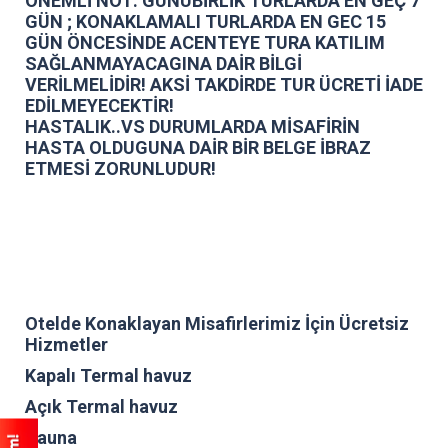
ÖNEMLİ NOT: GÜNÜBİRLİK TURLARDA EN GEÇ 7
GÜN ; KONAKLAMALI TURLARDA EN GEC 15
GÜN ÖNCESİNDE ACENTEYE TURA KATILIM
SAĞLANMAYACAGINA DAİR BİLGİ
VERİLMELİDİR! AKSİ TAKDİRDE TUR ÜCRETİ İADE
EDİLMEYECEKTİR!
HASTALIK..VS DURUMLARDA MİSAFİRİN
HASTA OLDUGUNA DAİR BİR BELGE İBRAZ
ETMESİ ZORUNLUDUR!
Otelde Konaklayan Misafirlerimiz İçin Ücretsiz
Hizmetler
Kapalı Termal havuz
Açık Termal havuz
Sauna