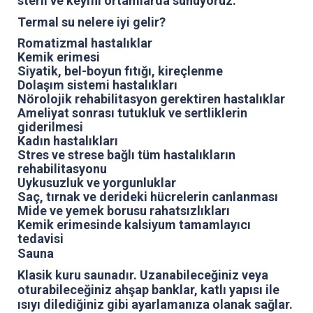
steril ve keyifli ortamlarda sunuyoruz.
Termal su nelere iyi gelir?
Romatizmal hastalıklar
Kemik erimesi
Siyatik, bel-boyun fıtığı, kireçlenme
Dolaşım sistemi hastalıkları
Nörolojik rehabilitasyon gerektiren hastalıklar
Ameliyat sonrası tutukluk ve sertliklerin
giderilmesi
Kadın hastalıkları
Stres ve strese bağlı tüm hastalıkların
rehabilitasyonu
Uykusuzluk ve yorgunluklar
Saç, tırnak ve derideki hücrelerin canlanması
Mide ve yemek borusu rahatsızlıkları
Kemik erimesinde kalsiyum tamamlayıcı
tedavisi
Sauna
Klasik kuru saunadır. Uzanabileceğiniz veya
oturabileceğiniz ahşap banklar, katlı yapısı ile
ısıyı dilediğiniz gibi ayarlamanıza olanak sağlar.