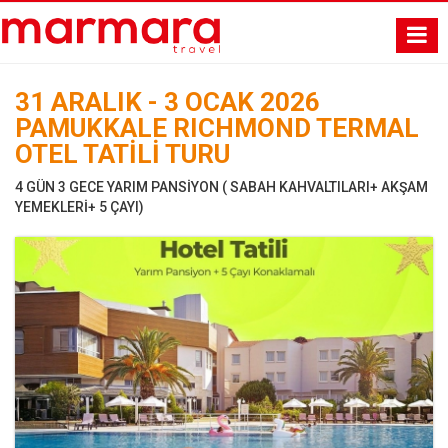
31 ARALIK - 3 OCAK 2026
PAMUKKALE RICHMOND TERMAL
OTEL TATİLİ TURU
4 GÜN 3 GECE YARIM PANSİYON ( SABAH KAHVALTILARI+ AKŞAM
YEMEKLERİ+ 5 ÇAYI)