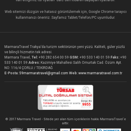
Web sitemizi düzgün ve hatasız görüntülemek için, Google Chrome tarayıcı
kullanmanızı öneririz. Sayfamız Tablet/Telefon/PC uyumludur.
MarmaraTravel Trakya'da turizm sektörünün yeni yüzü. Kaliteli, güler yüzlü
ve bilinçli hizmetin tek adresi.
Marmara Travel,
Tel:
+90 282 654 00 59
GSM:
+90 533 140 01 59
Faks:
+90
533 140 01 59
Adres:
Kazimiye Mahallesi Salih Omurtak Cad. Özüm Apt.
NO: 116/4 ÇORLU / TEKİRDAĞ
E-Posta:
59marmaratravel@gmail.com
Web:
www.marmaratravel.com.tr
© 2017 Marmara Travel - Sitede yer alan tüm içeriklerin hakkı MarmaraTravel´e
aittir.