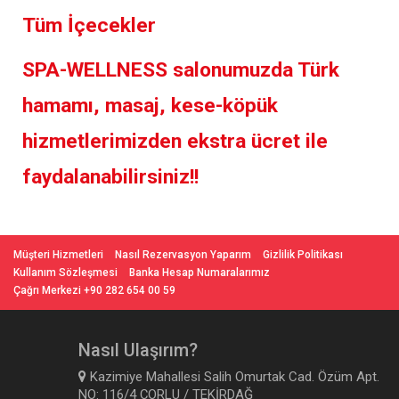
Tüm İçecekler
SPA-WELLNESS salonumuzda Türk
hamamı, masaj, kese-köpük
hizmetlerimizden ekstra ücret ile
faydalanabilirsiniz!!
Müşteri Hizmetleri
Nasıl Rezervasyon Yaparım
Gizlilik Politikası
Kullanım Sözleşmesi
Banka Hesap Numaralarımız
Çağrı Merkezi +90 282 654 00 59
Nasıl Ulaşırım?
Kazimiye Mahallesi Salih Omurtak Cad. Özüm Apt.
NO: 116/4 ÇORLU / TEKİRDAĞ