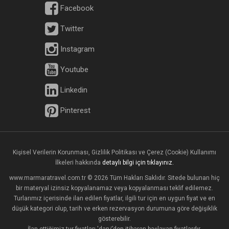
Facebook
Twitter
Instagram
Youtube
Linkedin
Pinterest
Kişisel Verilerin Korunması, Gizlilik Politikası ve Çerez (Cookie) Kullanımı
İlkeleri hakkında
detaylı bilgi için tıklayınız.
www.marmaratravel.com.tr © 2026 Tüm Hakları Saklıdır. Sitede bulunan hiç
bir materyal izinsiz kopyalanamaz veya kopyalanması teklif edilemez.
Turlarımız içerisinde ilan edilen fiyatlar, ilgili tur için en uygun fiyat ve en
düşük kategori olup, tarih ve erken rezervasyon durumuna göre değişiklik
gösterebilir.
İlan ettiğimiz tur fiyatları 'dan/’den itibaren başlayan fiyatlardır.